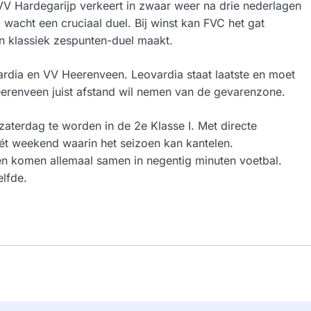
. VV Hardegarijp verkeert in zwaar weer na drie nederlagen
C wacht een cruciaal duel. Bij winst kan FVC het gat
een klassiek zespunten-duel maakt.
rdia en VV Heerenveen. Leovardia staat laatste en moet
eerenveen juist afstand wil nemen van de gevarenzone.
 zaterdag te worden in de 2e Klasse I. Met directe
t hét weekend waarin het seizoen kan kantelen.
n komen allemaal samen in negentig minuten voetbal.
elfde.