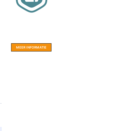
Website sponsor:
LIMBO International: WordPress specialisten uit
hartje Friesland.
MEER INFORMATIE