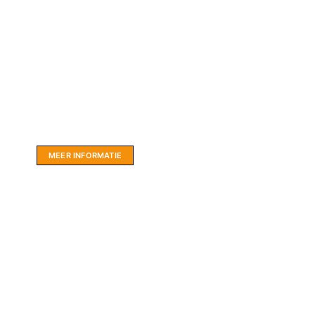
Website sponsor:
LIMBO International: WordPress specialisten uit
hartje Friesland.
MEER INFORMATIE