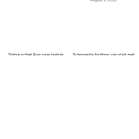
Spitse schiet Ajax naar laatste
Schouwstra foutloos van start met
voorronde Champions League
SV Meppen
August 9, 2026
August 9, 2026
[Video] Zaal en Visser pakken met
TPS kostbaar punt op bezoek bij
𝐁𝐫𝐨𝐞𝐤𝐬𝐭𝐞𝐫 𝐁𝐨𝐲𝐬 𝐅𝐚𝐧𝐬 𝐬𝐭𝐚𝐫𝐭 𝐦𝐞𝐭 𝐩𝐢𝐥𝐨𝐭
koploper KuPS
𝐯𝐨𝐨𝐫 𝐟𝐢𝐥𝐦𝐞𝐧 𝐯𝐚𝐧 𝐝𝐞 𝐰𝐞𝐝𝐬𝐭𝐫𝐢𝐣𝐝𝐞𝐧