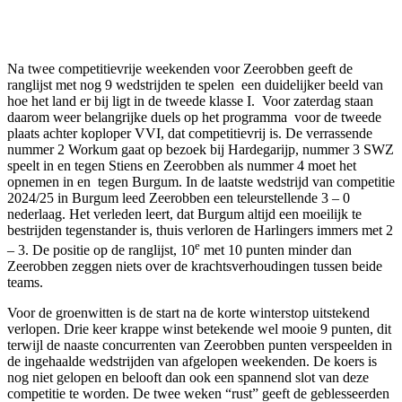
Na twee competitievrije weekenden voor Zeerobben geeft de
ranglijst met nog 9 wedstrijden te spelen een duidelijker beeld van
hoe het land er bij ligt in de tweede klasse I. Voor zaterdag staan
daarom weer belangrijke duels op het programma voor de tweede
plaats achter koploper VVI, dat competitievrij is. De verrassende
nummer 2 Workum gaat op bezoek bij Hardegarijp, nummer 3 SWZ
speelt in en tegen Stiens en Zeerobben als nummer 4 moet het
opnemen in en tegen Burgum. In de laatste wedstrijd van competitie
2024/25 in Burgum leed Zeerobben een teleurstellende 3 – 0
nederlaag. Het verleden leert, dat Burgum altijd een moeilijk te
bestrijden tegenstander is, thuis verloren de Harlingers immers met 2
e
– 3. De positie op de ranglijst, 10
met 10 punten minder dan
Zeerobben zeggen niets over de krachtsverhoudingen tussen beide
teams.
Voor de groenwitten is de start na de korte winterstop uitstekend
verlopen. Drie keer krappe winst betekende wel mooie 9 punten, dit
terwijl de naaste concurrenten van Zeerobben punten verspeelden in
de ingehaalde wedstrijden van afgelopen weekenden. De koers is
nog niet gelopen en belooft dan ook een spannend slot van deze
competitie te worden. De twee weken “rust” geeft de geblesseerden