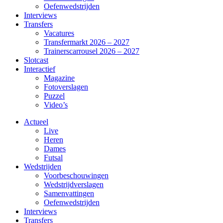
Oefenwedstrijden
Interviews
Transfers
Vacatures
Transfermarkt 2026 – 2027
Trainerscarrousel 2026 – 2027
Slotcast
Interactief
Magazine
Fotoverslagen
Puzzel
Video’s
Actueel
Live
Heren
Dames
Futsal
Wedstrijden
Voorbeschouwingen
Wedstrijdverslagen
Samenvattingen
Oefenwedstrijden
Interviews
Transfers