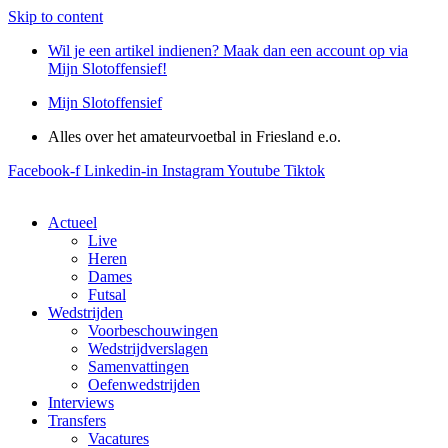
Skip to content
Wil je een artikel indienen? Maak dan een account op via
Mijn Slotoffensief!
Mijn Slotoffensief
Alles over het amateurvoetbal in Friesland e.o.
Facebook-f
Linkedin-in
Instagram
Youtube
Tiktok
Actueel
Live
Heren
Dames
Futsal
Wedstrijden
Voorbeschouwingen
Wedstrijdverslagen
Samenvattingen
Oefenwedstrijden
Interviews
Transfers
Vacatures