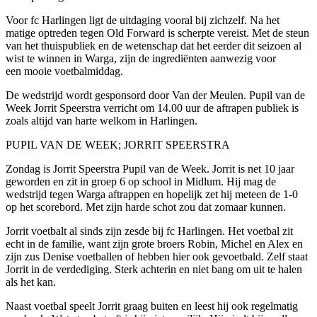
Voor fc Harlingen ligt de uitdaging vooral bij zichzelf. Na het
matige optreden tegen Old Forward is scherpte vereist. Met de steun
van het thuispubliek en de wetenschap dat het eerder dit seizoen al
wist te winnen in Warga, zijn de ingrediënten aanwezig voor
een mooie voetbalmiddag.
De wedstrijd wordt gesponsord door Van der Meulen. Pupil van de
Week Jorrit Speerstra verricht om 14.00 uur de aftrapen publiek is
zoals altijd van harte welkom in Harlingen.
PUPIL VAN DE WEEK; JORRIT SPEERSTRA
Zondag is Jorrit Speerstra Pupil van de Week. Jorrit is net 10 jaar
geworden en zit in groep 6 op school in Midlum. Hij mag de
wedstrijd tegen Warga aftrappen en hopelijk zet hij meteen de 1-0
op het scorebord. Met zijn harde schot zou dat zomaar kunnen.
Jorrit voetbalt al sinds zijn zesde bij fc Harlingen. Het voetbal zit
echt in de familie, want zijn grote broers Robin, Michel en Alex en
zijn zus Denise voetballen of hebben hier ook gevoetbald. Zelf staat
Jorrit in de verdediging. Sterk achterin en niet bang om uit te halen
als het kan.
Naast voetbal speelt Jorrit graag buiten en leest hij ook regelmatig