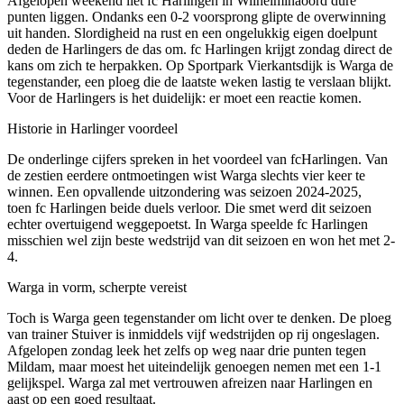
Afgelopen weekend liet fc Harlingen in Wilhelminaoord dure
punten liggen. Ondanks een 0-2 voorsprong glipte de overwinning
uit handen. Slordigheid na rust en een ongelukkig eigen doelpunt
deden de Harlingers de das om. fc Harlingen krijgt zondag direct de
kans om zich te herpakken. Op Sportpark Vierkantsdijk is Warga de
tegenstander, een ploeg die de laatste weken lastig te verslaan blijkt.
Voor de Harlingers is het duidelijk: er moet een reactie komen.
Historie in Harlinger voordeel
De onderlinge cijfers spreken in het voordeel van fcHarlingen. Van
de zestien eerdere ontmoetingen wist Warga slechts vier keer te
winnen. Een opvallende uitzondering was seizoen 2024-2025,
toen fc Harlingen beide duels verloor. Die smet werd dit seizoen
echter overtuigend weggepoetst. In Warga speelde fc Harlingen
misschien wel zijn beste wedstrijd van dit seizoen en won het met 2-
4.
Warga in vorm, scherpte vereist
Toch is Warga geen tegenstander om licht over te denken. De ploeg
van trainer Stuiver is inmiddels vijf wedstrijden op rij ongeslagen.
Afgelopen zondag leek het zelfs op weg naar drie punten tegen
Mildam, maar moest het uiteindelijk genoegen nemen met een 1-1
gelijkspel. Warga zal met vertrouwen afreizen naar Harlingen en
aast op een goed resultaat.