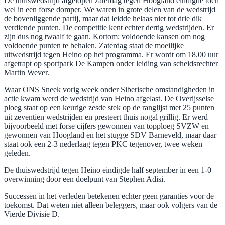
De thuiswedstrijd afgelopen zaterdag tegen Hoogland eindigde toch
wel in een forse domper. We waren in grote delen van de wedstrijd
de bovenliggende partij, maar dat leidde helaas niet tot drie dik
verdiende punten. De competitie kent echter dertig wedstrijden. Er
zijn dus nog twaalf te gaan. Kortom: voldoende kansen om nog
voldoende punten te behalen. Zaterdag staat de moeilijke
uitwedstrijd tegen Heino op het programma. Er wordt om 18.00 uur
afgetrapt op sportpark De Kampen onder leiding van scheidsrechter
Martin Wever.
Waar ONS Sneek vorig week onder Siberische omstandigheden in
actie kwam werd de wedstrijd van Heino afgelast. De Overijsselse
ploeg staat op een keurige zesde stek op de ranglijst met 25 punten
uit zeventien wedstrijden en presteert thuis nogal grillig. Er werd
bijvoorbeeld met forse cijfers gewonnen van topploeg SVZW en
gewonnen van Hoogland en het stugge SDV Barneveld, maar daar
staat ook een 2-3 nederlaag tegen PKC tegenover, twee weken
geleden.
De thuiswedstrijd tegen Heino eindigde half september in een 1-0
overwinning door een doelpunt van Stephen Adisi.
Successen in het verleden betekenen echter geen garanties voor de
toekomst. Dat weten niet alleen beleggers, maar ook volgers van de
Vierde Divisie D.