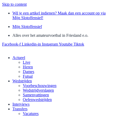
Skip to content
Wil je een artikel indienen? Maak dan een account op via
Mijn Slotoffensief!
Mijn Slotoffensief
Alles over het amateurvoetbal in Friesland e.o.
Facebook-f
Linkedin-in
Instagram
Youtube
Tiktok
Actueel
Live
Heren
Dames
Futsal
Wedstrijden
Voorbeschouwingen
Wedstrijdverslagen
Samenvattingen
Oefenwedstrijden
Interviews
Transfers
Vacatures