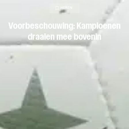
HEREN
Voorbeschouwing: Kampioenen
draaien mee bovenin