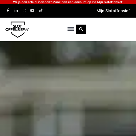
Wil je een artikel indienen? Maak dan een account op via Mijn Slotoffensief!
Mijn Slotoffensief