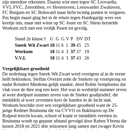
zijn meerdere erkennen. Daarna wist men tegen SC Leovardia,
VVI, FVC, Zeerobben, vv Heerenveen, Leeuwarder Zwaluwen,
FC Burgum en SC Bolsward maar liefst twintig punten te vergaren.
Pas begin maart ging het in de return tegen Hardegarijp weer een
keertje mis, maar met winst op SC Joure en SC Stiens herstelde
Workum zich met een vrolijk Pasen tot gevolg.
Stand 2e klasse I
G
G
G
V
P
DV
DT
Sneek Wit Zwart
18
11
6
1
39
45
25
Workum
18
11
4
3
37
37
19
V.V.I.
18
11
4
3
37
43
26
Vergelijkbare grootheid
De nederlaag tegen Sneek Wit Zwart werd overigens al in de eerste
helft beklonken. Steffan Overzet zette de Snekers op voorsprong en
nadat Reindert Miedema gelijk maakte, deed Robin Semplonius dat
vlak voor de thee nog een keer. Het was in wedstrijd nummer zeven
al weer doelpunt nummer zeven van de Sneker goaltjesdief, die
inmiddels al weer zeventien keer de handen in de lucht stak.
Workum beschikt over een vergelijkbare grootheid want de 25-
jarige Redmer Bruinsma die via CVVO en Bakhuizen op De
Rolpeal terecht kwam, schoot of kopte er inmiddels veertien in.
Bruinsma wordt op gepaste afstand gevolgd door Ruben Ybema die
tussen 2018 en 2021 drie seizoenen lang samen met zwager Kevin