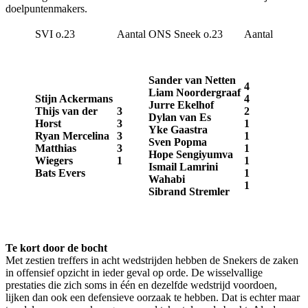
doelpuntenmakers.
SVI o.23
Aantal
ONS Sneek o.23
Aantal
Sander van Netten
4
Liam Noordergraaf
Stijn Ackermans
4
Jurre Ekelhof
Thijs van der
3
2
Dylan van Es
Horst
3
1
Yke Gaastra
​Ryan Mercelina
3
1
Sven Popma
Matthias
3
1
Hope Sengiyumva
Wiegers
1
1
Ismail Lamrini
Bats Evers
1
Wahabi
​1
Sibrand Stremler
​Te kort door de bocht
Met zestien treffers in acht wedstrijden hebben de Snekers de zaken
in offensief opzicht in ieder geval op orde. De wisselvallige
prestaties die zich soms in één en dezelfde wedstrijd voordoen,
lijken dan ook een defensieve oorzaak te hebben. Dat is echter maar