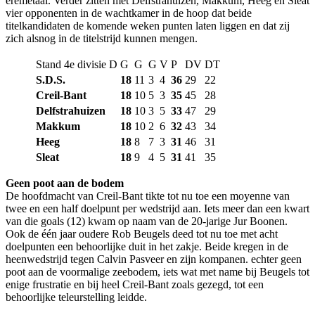
eremetaal. Verder zitten met Delfstrahuizen, Makkum, Heeg en Sleat
vier opponenten in de wachtkamer in de hoop dat beide
titelkandidaten de komende weken punten laten liggen en dat zij
zich alsnog in de titelstrijd kunnen mengen.
Stand 4e divisie D
G
G
G
V
P
DV
DT
S.D.S.
18
11
3
4
36
29
22
Creil-Bant
18
10
5
3
35
45
28
Delfstrahuizen
18
10
3
5
33
47
29
Makkum
18
10
2
6
32
43
34
Heeg
18
8
7
3
31
46
31
Sleat
18
9
4
5
31
41
35
Geen poot aan de bodem
De hoofdmacht van Creil-Bant tikte tot nu toe een moyenne van
twee en een half doelpunt per wedstrijd aan. Iets meer dan een kwart
van die goals (12) kwam op naam van de 20-jarige Jur Boonen.
Ook de één jaar oudere Rob Beugels deed tot nu toe met acht
doelpunten een behoorlijke duit in het zakje. Beide kregen in de
heenwedstrijd tegen Calvin Pasveer en zijn kompanen. echter geen
poot aan de voormalige zeebodem, iets wat met name bij Beugels tot
enige frustratie en bij heel Creil-Bant zoals gezegd, tot een
behoorlijke teleurstelling leidde.