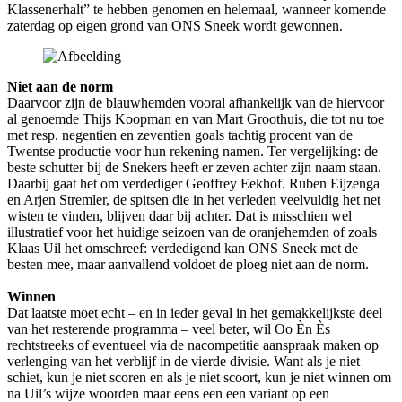
Klassenerhalt” te hebben genomen en helemaal, wanneer komende
zaterdag op eigen grond van ONS Sneek wordt gewonnen.
Niet aan de norm
Daarvoor zijn de blauwhemden vooral afhankelijk van de hiervoor
al genoemde Thijs Koopman en van Mart Groothuis, die tot nu toe
met resp. negentien en zeventien goals tachtig procent van de
Twentse productie voor hun rekening namen. Ter vergelijking: de
beste schutter bij de Snekers heeft er zeven achter zijn naam staan.
Daarbij gaat het om verdediger Geoffrey Eekhof. Ruben Eijzenga
en Arjen Stremler, de spitsen die in het verleden veelvuldig het net
wisten te vinden, blijven daar bij achter. Dat is misschien wel
illustratief voor het huidige seizoen van de oranjehemden of zoals
Klaas Uil het omschreef: verdedigend kan ONS Sneek met de
besten mee, maar aanvallend voldoet de ploeg niet aan de norm.
Winnen
Dat laatste moet echt – en in ieder geval in het gemakkelijkste deel
van het resterende programma – veel beter, wil Oo Èn Ès
rechtstreeks of eventueel via de nacompetitie aanspraak maken op
verlenging van het verblijf in de vierde divisie. Want als je niet
schiet, kun je niet scoren en als je niet scoort, kun je niet winnen om
na Uil’s wijze woorden maar eens een een variant op een