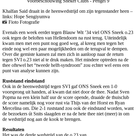
Voorbeschouwing Sneker Clubs - Pengel 9
Khalfan Said draait in de heenwedstrijd om zijn tegenstander heen –
links: Hope Sengiyumva
📸 Fioto Fotografie
Evenals een week eerder tegen Blauw Wit ’34 viel ONS Sneek o.23
ook tegen de beloften van Hellendoorn na rust terug. Uiteindelijk
kwam men met een punt nog goed weg, al kreeg men tegen het
einde nog wel een paar mogelijkheden om de terugval te dempen.
Over die gemiste kansen zal men zich in aanloop naar de return
tegen SVI o.23 niet al te druk maken. Het mindere optreden na de
thee oftewel het “tweede helft-syndroom” zou echter wel eens een
punt van analyse kunnen zijn.
Ruststand eindstand
Ook in de heenwedstrijd tegen SVI gaf ONS Sneek een 1-0
voorsprong uit handen, al kwam dat niet door de thee. Nadat Sven
Popma na een klein half uur de score opende, draaide de thuisclub
de score namelijk nog voor rust via Thijs van der Horst en Ryan
Mercelina om. Die 2-1 ruststand zou ook de eindstand worden, want
de bezoekers út Snits slaagden er na de hete thee niet (meer) in om
de wedstrijd nog aan de kook te brengen.
​Resultaten
Het was de derde wedstrijd van de o.23 van