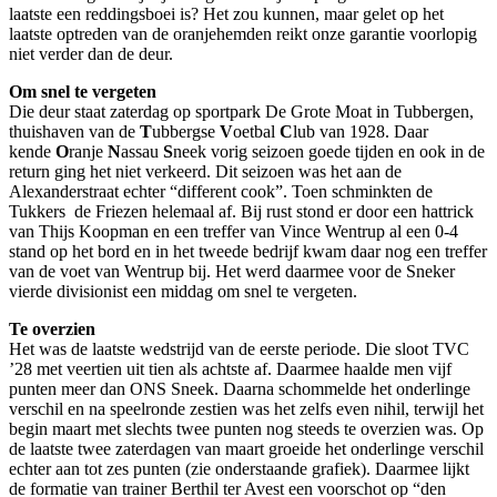
laatste een reddingsboei is? Het zou kunnen, maar gelet op het
laatste optreden van de oranjehemden reikt onze garantie voorlopig
niet verder dan de deur.
Om snel te vergeten
Die deur staat zaterdag op sportpark De Grote Moat in Tubbergen,
thuishaven van de
T
ubbergse
V
oetbal
C
lub van 1928. Daar
kende
O
ranje
N
assau
S
neek vorig seizoen goede tijden en ook in de
return ging het niet verkeerd. Dit seizoen was het aan de
Alexanderstraat echter “different cook”. Toen schminkten de
Tukkers de Friezen helemaal af. Bij rust stond er door een hattrick
van Thijs Koopman en een treffer van Vince Wentrup al een 0-4
stand op het bord en in het tweede bedrijf kwam daar nog een treffer
van de voet van Wentrup bij. Het werd daarmee voor de Sneker
vierde divisionist een middag om snel te vergeten.
Te overzien
Het was de laatste wedstrijd van de eerste periode. Die sloot TVC
’28 met veertien uit tien als achtste af. Daarmee haalde men vijf
punten meer dan ONS Sneek. Daarna schommelde het onderlinge
verschil en na speelronde zestien was het zelfs even nihil, terwijl het
begin maart met slechts twee punten nog steeds te overzien was. Op
de laatste twee zaterdagen van maart groeide het onderlinge verschil
echter aan tot zes punten (zie onderstaande grafiek). Daarmee lijkt
de formatie van trainer Berthil ter Avest een voorschot op “den