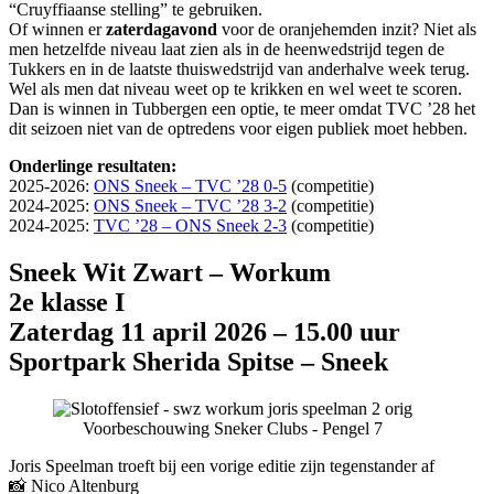
“Cruyffiaanse stelling” te gebruiken.
Of winnen er
zaterdagavond
voor de oranjehemden inzit? Niet als
men hetzelfde niveau laat zien als in de heenwedstrijd tegen de
Tukkers en in de laatste thuiswedstrijd van anderhalve week terug.
Wel als men dat niveau weet op te krikken en wel weet te scoren.
Dan is winnen in Tubbergen een optie, te meer omdat TVC ’28 het
dit seizoen niet van de optredens voor eigen publiek moet hebben.
​Onderlinge resultaten:
2025-2026:
ONS Sneek – TVC ’28 0-5
(competitie)
2024-2025:
ONS Sneek – TVC ’28 3-2
(competitie)
2024-2025:
TVC ’28 – ONS Sneek 2-3
(competitie)
Sneek Wit Zwart – Workum
2e klasse I
Zaterdag 11 april 2026 – 15.00 uur
Sportpark Sherida Spitse – Sneek
Voorbeschouwing Sneker Clubs - Pengel 7
Joris Speelman troeft bij een vorige editie zijn tegenstander af
📸 Nico Altenburg