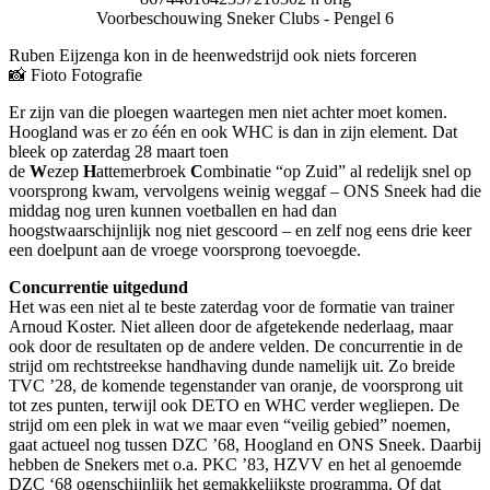
Voorbeschouwing Sneker Clubs - Pengel 6
Ruben Eijzenga kon in de heenwedstrijd ook niets forceren
📸 Fioto Fotografie
Er zijn van die ploegen waartegen men niet achter moet komen.
Hoogland was er zo één en ook WHC is dan in zijn element. Dat
bleek op zaterdag 28 maart toen
de
W
ezep
H
attemerbroek
C
ombinatie “op Zuid” al redelijk snel op
voorsprong kwam, vervolgens weinig weggaf – ONS Sneek had die
middag nog uren kunnen voetballen en had dan
hoogstwaarschijnlijk nog niet gescoord – en zelf nog eens drie keer
een doelpunt aan de vroege voorsprong toevoegde.
Concurrentie uitgedund
Het was een niet al te beste zaterdag voor de formatie van trainer
Arnoud Koster. Niet alleen door de afgetekende nederlaag, maar
ook door de resultaten op de andere velden. De concurrentie in de
strijd om rechtstreekse handhaving dunde namelijk uit. Zo breide
TVC ’28, de komende tegenstander van oranje, de voorsprong uit
tot zes punten, terwijl ook DETO en WHC verder wegliepen. De
strijd om een plek in wat we maar even “veilig gebied” noemen,
gaat actueel nog tussen DZC ’68, Hoogland en ONS Sneek. Daarbij
hebben de Snekers met o.a. PKC ’83, HZVV en het al genoemde
DZC ‘68 ogenschijnlijk het gemakkelijkste programma. Of dat