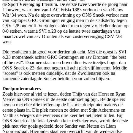
de
S
port
V
ereniging
I
ttersum. De eerste twee voerde de ploeg naar
Ljouwert, waar men van LAC Frisia 1883 verloor en van Blauw
Wit ’34 won. Na de nipte overwinning op ONS Sneek verloor men
van koploper GRC Groningen en ging men in de stadsderby tegen
CSV ’28 onderuit. Vervolgens bleef men tegen v.v. Hellendoorn op
0-0 steken, waarna SVI o.23 op de laatste twee zaterdagen van
maart zowel van asv Dronten als van zustervereniging CSV ’28
won.
Die resultaten zijn goed voor dertien uit acht. Met die oogst is SVI
o.23 momenteek achter GRC Groningen en asv Dronten “the best
of the rest”. Daarmee staat men bovendien twee treetjes hoger dan
ONS Sneek o.23, dat met negen uit acht plek vijf inneemt. Met die
“scores” is ook meteen duidelijk, dat de Zwollenaren ook na
komende zaterdag de Sneker beloften voor zullen blijven.
​Doelpuntenmakers
​Zoals hiervoor al viel te lezen, deden Thijs van der Horst en Ryan
Mercelina ONS Sneek in de eerste ontmoeting pijn. Beide spelers
nemen met elke drie treffers op de lijst met doelpuntenmakers de
eerste plaats in. Die plek moeten ze delen met Stijn Ackermans en
Matthias Wiegers die eveneens drie keer het net lieten trillen. Bij
ONS Sneek dat in totaal zestien keer trefzeker was, wordt de eerste
plek met vier goals gedeeld door Sander van Netten en Liam
Noordergraaf. Hieronder staat een overzicht van de wederzijdse