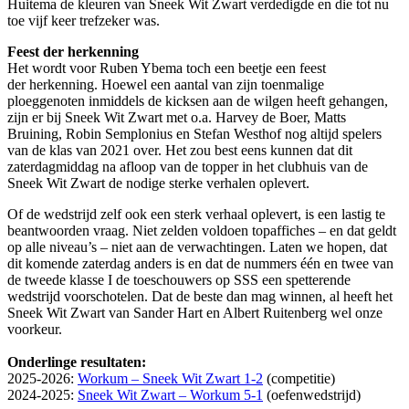
Huitema de kleuren van Sneek Wit Zwart verdedigde en die tot nu
toe vijf keer trefzeker was.
Feest der herkenning
Het wordt voor Ruben Ybema toch een beetje een feest
der herkenning. Hoewel een aantal van zijn toenmalige
ploeggenoten inmiddels de kicksen aan de wilgen heeft gehangen,
zijn er bij Sneek Wit Zwart met o.a. Harvey de Boer, Matts
Bruining, Robin Semplonius en Stefan Westhof nog altijd spelers
van de klas van 2021 over. Het zou best eens kunnen dat dit
zaterdagmiddag na afloop van de topper in het clubhuis van de
Sneek Wit Zwart de nodige sterke verhalen oplevert.
Of de wedstrijd zelf ook een sterk verhaal oplevert, is een lastig te
beantwoorden vraag. Niet zelden voldoen topaffiches – en dat geldt
op alle niveau’s – niet aan de verwachtingen. Laten we hopen, dat
dit komende zaterdag anders is en dat de nummers één en twee van
de tweede klasse I de toeschouwers op SSS een spetterende
wedstrijd voorschotelen. Dat de beste dan mag winnen, al heeft het
Sneek Wit Zwart van Sander Hart en Albert Ruitenberg wel onze
voorkeur.
Onderlinge resultaten:
​2025-2026:
Workum –
Sneek Wit Zwart 1-2
(competitie)
2024-2025:
Sneek Wit Zwart – Workum 5-1
(oefenwedstrijd)