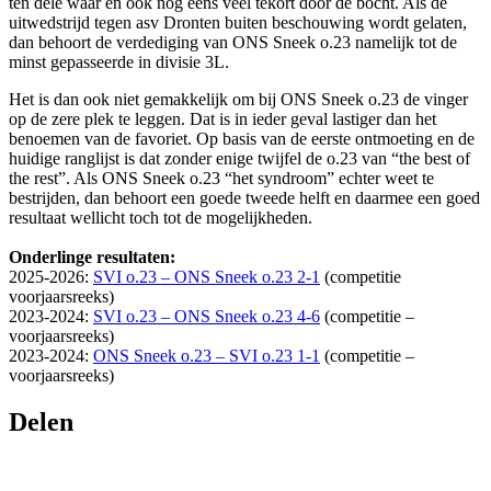
ten dele waar en ook nog eens veel tekort door de bocht. Als de
uitwedstrijd tegen asv Dronten buiten beschouwing wordt gelaten,
dan behoort de verdediging van ONS Sneek o.23 namelijk tot de
minst gepasseerde in divisie 3L.
Het is dan ook niet gemakkelijk om bij ONS Sneek o.23 de vinger
op de zere plek te leggen. Dat is in ieder geval lastiger dan het
benoemen van de favoriet. Op basis van de eerste ontmoeting en de
huidige ranglijst is dat zonder enige twijfel de o.23 van “the best of
the rest”. Als ONS Sneek o.23 “het syndroom” echter weet te
bestrijden, dan behoort een goede tweede helft en daarmee een goed
resultaat wellicht toch tot de mogelijkheden.
Onderlinge resultaten:
2025-2026:
SVI o.23 – ONS Sneek o.23 2-1
(competitie
voorjaarsreeks)
2023-2024:
SVI o.23 – ONS Sneek o.23 4-6
(competitie –
voorjaarsreeks)
2023-2024:
ONS Sneek o.23 – SVI o.23 1-1
(competitie –
voorjaarsreeks)
Delen