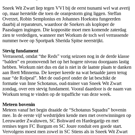
Sneek Wit Zwart liep tegen VVI bij de eerst tsunami wel wat averij
op, maar herstelde die toen de oranjestorm ging liggen. Steffan
Overzet, Robin Semplonius en Johannes Hoekstra fungeerden
daarbij al reparateurs, waardoor de Snekers als koploper de
Paasdagen ingingen. Die koppositie moet men komende zaterdag
zien te verdedigen, wanneer met Workum de toch wel verrassende
nummer twee op Sportpark Sherida Spitse neerstrijkt.
Stevig fundament
Verrassend, omdat “the Reds” vorig seizoen nog in de derde klasse
“balden” en promovendi het op het hogere niveau doorgaans lastig
hebben. Workum niet dus en dat is niet in de laatste plaats te danken
aan Brett Minnema. De keeper keerde na wat betaalde jaren terug
naar “de Rolpeal”. Met de oud-prof onder de lat beschikt de
formatie van Inne Schotanus, oud-trainer van Sneek Wit Zwart
zondag, over een stevig fundament. Vooral daardoor is de naam van
Workum terug te vinden op de topaffiche van deze week.
Meteen bovenin
Meteen vanaf het begin draaide de “Schotanus Squadra” bovenin
mee. In de eerste vijf wedstrijden kende men met overwinningen op
Leeuwarder Zwaluwen, SC Bolsward en Hardegarijp en met
remises tegen FC Burgum en SC Joure ronduit een goede start.
Vervolgens moest men zowel in SC Stiens als in Sneek Wit Zwart