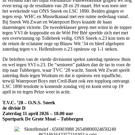
In verband met het bijna voetballoze Paasweekeinde grijpen we nog
even terug op de resultaten van 28 en 29 maart. Het was toen niet
het weekeinde van ONS Sneek en LSC 1890. Beiden gingen er
tegen resp. WHC en Musselkanaal met een ruime nederlaag vanaf.
Bij Sneek Wit Zwart en Waterpoort Boys kraaide de haan
daarentegen victorie. De tweedeklasser greep met winst in de topper
tegen VVI de koppositie en de Wéé Péé Béé speelde zich met met
een overwinning op Tollebeek veilig. ONS Sneek o.23 kon toen in
de return de eclatante zege op Blauw Wit ’34 en bleef afgelopen
zaterdag tegen v.v. Hellendoorn o.23 opnieuw op 1-1 steken.
De beloften van de vierde divisionist spelen zaterdag opnieuw thuis
en wel tegen SVI o.23. De “senioren” pakken dan de tas in voor de
trip naar Tubbergen, waar TVC ’28 wacht. Sneek Wit Zwart speelt
zaterdag thuis tegen Workum en dat is opnieuw een topaffiche,
terwijl Waterpoort Boys met Creil-Bant ook een topploeg ontvangt.
LSC 1890 tenslotte is komende zondag vrij en komt eerst op 19
april in en tegen Peize weer in actie.
T.V.C. ’28 – O.N.S. Sneek
4e divisie D
Zaterdag 11 april 2026 – 18.00 uur
Sportpark De Grote Moat – Tubbergen