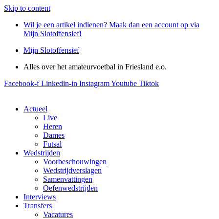
Skip to content
Wil je een artikel indienen? Maak dan een account op via
Mijn Slotoffensief!
Mijn Slotoffensief
Alles over het amateurvoetbal in Friesland e.o.
Facebook-f
Linkedin-in
Instagram
Youtube
Tiktok
Actueel
Live
Heren
Dames
Futsal
Wedstrijden
Voorbeschouwingen
Wedstrijdverslagen
Samenvattingen
Oefenwedstrijden
Interviews
Transfers
Vacatures