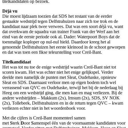
titelkandidaten op bezoek.
Déjà vu
​Die moest lijdzaam toezien dat SDS het restant van de eerder
gestaakte wedstrijd tegen Delfstrahuizen naar zich toe trok en de
kandidaat naar plek twee verwees. Dat was een soort déjà vu, want
dat overkwam de squadra van trainer Frank van der Werf aan het
eind van de eerste periode ook al. Dader: Waterpoort Boys dat de
toenmalige koploper op nul-nul hield. Daardoor kreeg het al
genoemde Delfstrahuizen het eerste kleinood in de schoot geworpen
en dat was toen een fikse teleurstelling voor Creil-Bant.
Titelkandidaat
Het was tot nu toe de enige wedstrijd waarin Creil-Bant niet tot
scoren kwam. Het was echter niet het enige gelijkspel. Verder
deelde men namelijk de punten met Sleat, Oudehaske, opnieuw
Sleat en SDS. Daarnaast verloor men op eigen bodem toch wel
verrassend van QVC en Oudehaske, terwijl het bij de nederlaag bij
Heeg om een wedstrijd ging, die men kan en mag verliezen. Bij de
andere wedstrijden – Makkum (2x), Irnsum (2x), SDS, SV NOK
(2x), Tollebeek, Delfstrahuizen en in de return tegen QVC – kwam
verliezen echter niet in het woordenboek voor.
Met die cijfers is Creil-Bant momenteel samen
met
S
terk
D
oor
S
amenspel één van de voornaamste kandidaten voor