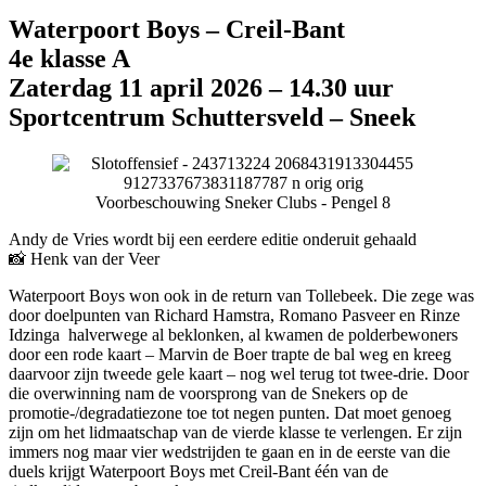
Waterpoort Boys – Creil-Bant
4e klasse A
Zaterdag 11 april 2026 – 14.30 uur
Sportcentrum Schuttersveld – Sneek
Voorbeschouwing Sneker Clubs - Pengel 8
Andy de Vries wordt bij een eerdere editie onderuit gehaald
📸 Henk van der Veer
Waterpoort Boys won ook in de return van Tollebeek. Die zege was
door doelpunten van Richard Hamstra, Romano Pasveer en Rinze
Idzinga halverwege al beklonken, al kwamen de polderbewoners
door een rode kaart – Marvin de Boer trapte de bal weg en kreeg
daarvoor zijn tweede gele kaart – nog wel terug tot twee-drie. Door
die overwinning nam de voorsprong van de Snekers op de
promotie-/degradatiezone toe tot negen punten. Dat moet genoeg
zijn om het lidmaatschap van de vierde klasse te verlengen. Er zijn
immers nog maar vier wedstrijden te gaan en in de eerste van die
duels krijgt Waterpoort Boys met Creil-Bant één van de