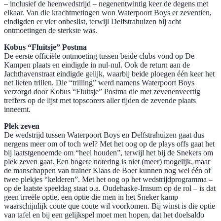
– inclusief de heenwedstrijd – negenentwintig keer de degens met
elkaar. Van die krachtmetingen won Waterpoort Boys er zeventien,
eindigden er vier onbeslist, terwijl Delfstrahuizen bij acht
ontmoetingen de sterkste was.
Kobus “Fluitsje” Postma
De eerste officiële ontmoeting tussen beide clubs vond op De
Kampen plaats en eindigde in nul-nul. Ook de return aan de
Jachthavenstraat eindigde gelijk, waarbij beide ploegen één keer het
net lieten trillen. Die “trilling” werd namens Waterpoort Boys
verzorgd door Kobus “Fluitsje” Postma die met zevenenveertig
treffers op de lijst met topscorers aller tijden de zevende plaats
inneemt.
Plek zeven
De wedstrijd tussen Waterpoort Boys en Delfstrahuizen gaat dus
nergens meer om of toch wel? Met het oog op de plays offs gaat het
bij laatstgenoemde om “heel houden”, terwijl het bij de Snekers om
plek zeven gaat. Een hogere notering is niet (meer) mogelijk, maar
de manschappen van trainer Klaas de Boer kunnen nog wel één of
twee plekjes “kelderen”. Met het oog op het wedstrijdprogramma –
op de laatste speeldag staat o.a. Oudehaske-Irnsum op de rol – is dat
geen irreële optie, een optie die men in het Sneker kamp
waarschijnlijk coute que coute wil voorkomen. Bij winst is die optie
van tafel en bij een gelijkspel moet men hopen, dat het doelsaldo