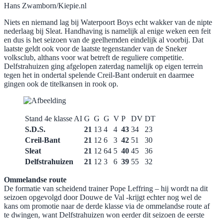
Hans Zwamborn/Kiepie.nl
Niets en niemand lag bij Waterpoort Boys echt wakker van de nipte
nederlaag bij Sleat. Handhaving is namelijk al enige weken een feit
en dus is het seizoen van de geelhemden eindelijk al voorbij. Dat
laatste geldt ook voor de laatste tegenstander van de Sneker
volksclub, althans voor wat betreft de reguliere competitie.
Delfstrahuizen ging afgelopen zaterdag namelijk op eigen terrein
tegen het in ondertal spelende Creil-Bant onderuit en daarmee
gingen ook de titelkansen in rook op.
Stand 4e klasse AI
G
G
G
V
P
DV
DT
S.D.S.
21
13
4
4
43
34
23
Creil-Bant
21
12
6
3
42
51
30
Sleat
21
12
64
5
40
45
36
​Delfstrahuizen
21
12
3
6
39
55
32
Ommelandse route
De formatie van scheidend trainer Pope Leffring – hij wordt na dit
seizoen opgevolgd door Douwe de Val -krijgt echter nog wel de
kans om promotie naar de derde klasse via de ommelandse route af
te dwingen, want Delfstrahuizen won eerder dit seizoen de eerste