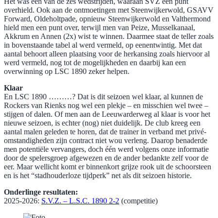
Het was één van de zes wedstrijden, waaraan SVZ een punt
overhield. Ook aan de ontmoetingen met Steenwijkerwold, GSAVV
Forward, Oldeholtpade, opnieuw Steenwijkerwold en Valthermond
hield men een punt over, terwijl men van Peize, Musselkanaal,
Akkrum en Annen (2x) wist te winnen. Daarmee staat de teller zoals
in bovenstaande tabel al werd vermeld, op eenentwintig. Met dat
aantal behoort alleen plaatsing voor de herkansing zoals hiervoor al
werd vermeld, nog tot de mogelijkheden en daarbij kan een
overwinning op LSC 1890 zeker helpen.
Klaar
En LSC 1890 ………? Dat is dit seizoen wel klaar, al kunnen de
Rockers van Rienks nog wel een plekje – en misschien wel twee –
stijgen of dalen. Of men aan de Leeuwarderweg al klaar is voor het
nieuwe seizoen, is echter (nog) niet duidelijk. De club kreeg een
aantal malen geleden te horen, dat de trainer in verband met privé-
omstandigheden zijn contract niet wou verleng. Daarop benaderde
men potentiële vervangers, doch één werd volgens onze informatie
door de spelersgroep afgewezen en de ander bedankte zelf voor de
eer. Maar wellicht komt er binnenkort grijze rook uit de schoorsteen
en is het “stadhouderloze tijdperk” net als dit seizoen historie.
Onderlinge resultaten:
2025-2026:
S.V.Z. – L.S.C. 1890 2-2
(competitie)