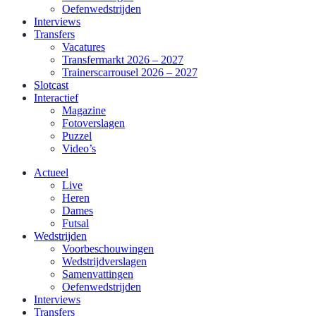
Oefenwedstrijden
Interviews
Transfers
Vacatures
Transfermarkt 2026 – 2027
Trainerscarrousel 2026 – 2027
Slotcast
Interactief
Magazine
Fotoverslagen
Puzzel
Video’s
Actueel
Live
Heren
Dames
Futsal
Wedstrijden
Voorbeschouwingen
Wedstrijdverslagen
Samenvattingen
Oefenwedstrijden
Interviews
Transfers