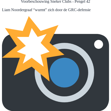
Voorbeschouwing Sneker Clubs - Pengel 42
Liam Noordergraaf “wurmt” zich door de GRC-defensie