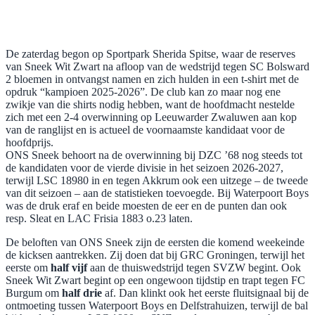
De zaterdag begon op Sportpark Sherida Spitse, waar de reserves
van Sneek Wit Zwart na afloop van de wedstrijd tegen SC Bolsward
2 bloemen in ontvangst namen en zich hulden in een t-shirt met de
opdruk “kampioen 2025-2026”. De club kan zo maar nog ene
zwikje van die shirts nodig hebben, want de hoofdmacht nestelde
zich met een 2-4 overwinning op Leeuwarder Zwaluwen aan kop
van de ranglijst en is actueel de voornaamste kandidaat voor de
hoofdprijs.
ONS Sneek behoort na de overwinning bij DZC ’68 nog steeds tot
de kandidaten voor de vierde divisie in het seizoen 2026-2027,
terwijl LSC 18980 in en tegen Akkrum ook een uitzege – de tweede
van dit seizoen – aan de statistieken toevoegde. Bij Waterpoort Boys
was de druk eraf en beide moesten de eer en de punten dan ook
resp. Sleat en LAC Frisia 1883 o.23 laten.
De beloften van ONS Sneek zijn de eersten die komend weekeinde
de kicksen aantrekken. Zij doen dat bij GRC Groningen, terwijl het
eerste om
half vijf
aan de thuiswedstrijd tegen SVZW begint. Ook
Sneek Wit Zwart begint op een ongewoon tijdstip en trapt tegen FC
Burgum om
half drie
af. Dan klinkt ook het eerste fluitsignaal bij de
ontmoeting tussen Waterpoort Boys en Delfstrahuizen, terwijl de bal