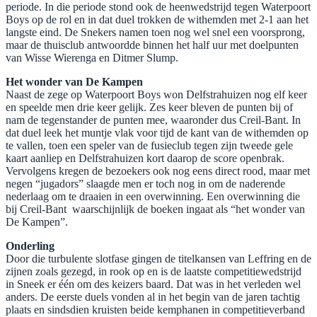
periode. In die periode stond ook de heenwedstrijd tegen Waterpoort
Boys op de rol en in dat duel trokken de withemden met 2-1 aan het
langste eind. De Snekers namen toen nog wel snel een voorsprong,
maar de thuisclub antwoordde binnen het half uur met doelpunten
van Wisse Wierenga en Ditmer Slump.
​Het wonder van De Kampen
Naast de zege op Waterpoort Boys won Delfstrahuizen nog elf keer
en speelde men drie keer gelijk. Zes keer bleven de punten bij of
nam de tegenstander de punten mee, waaronder dus Creil-Bant. In
dat duel leek het muntje vlak voor tijd de kant van de withemden op
te vallen, toen een speler van de fusieclub tegen zijn tweede gele
kaart aanliep en Delfstrahuizen kort daarop de score openbrak.
Vervolgens kregen de bezoekers ook nog eens direct rood, maar met
negen “jugadors” slaagde men er toch nog in om de naderende
nederlaag om te draaien in een overwinning. Een overwinning die
bij Creil-Bant waarschijnlijk de boeken ingaat als “het wonder van
De Kampen”.
Onderling
Door die turbulente slotfase gingen de titelkansen van Leffring en de
zijnen zoals gezegd, in rook op en is de laatste competitiewedstrijd
in Sneek er één om des keizers baard. Dat was in het verleden wel
anders. De eerste duels vonden al in het begin van de jaren tachtig
plaats en sindsdien kruisten beide kemphanen in competitieverband