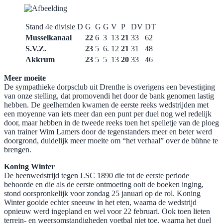
Stand 4e divisie D
G
G
G
V
P
DV
DT
Musselkanaal
22
6
3
13
21
33
62
S.V.Z.
23
5
6.
12
21
31
48
Akkrum
23
5
5
13
20
33
46
Meer moeite
De sympathieke dorpsclub uit Drenthe is overigens een bevestiging
van onze stelling, dat promovendi het door de bank genomen lastig
hebben. De geelhemden kwamen de eerste reeks wedstrijden met
een moyenne van iets meer dan een punt per duel nog wel redelijk
door, maar hebben in de tweede reeks toen het spelletje van de ploeg
van trainer Wim Lamers door de tegenstanders meer en beter werd
doorgrond, duidelijk meer moeite om “het verhaal” over de bühne te
brengen.
​Koning Winter
De heenwedstrijd tegen LSC 1890 die tot de eerste periode
behoorde en die als de eerste ontmoeting ooit de boeken inging,
stond oorspronkelijk voor zondag 25 januari op de rol. Koning
Winter gooide echter sneeuw in het eten, waarna de wedstrijd
opnieuw werd ingepland en wel voor 22 februari. Ook toen lieten
terrein- en weersomstandigheden voetbal niet toe, waarna het duel