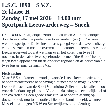
L.S.C. 1890 – S.V.Z.
2e klasse H
Zondag 17 mei 2026 – 14.00 uur
Sportpark Leeuwarderweg – Sneek
LSC 1890 werd afgelopen zondag in en tegen Akkrum geholpen
door twee snelle doelpunten van twee verdedigers (!). Daarmee
werd op sportpark De Meine de basis gelegd voor de tweede uitzege
van dit seizoen en met die overwinning behoren de bewoners van de
Leeuwarderweg tot wat we maar even het koren van twee H
noemen. In de laatste twee speelronden nemen “the Blues” het op
tegen twee opponenten uit de onderste regionen en de eerste van die
twee luistert naar de naam SVZ.
Herkansing
Voor SVZ dat komende zondag voor de laatste keer in actie komt,
behoort rechtstreekse handhaving niet meer tot de mogelijkheden.
De hoofdmacht van de
S
port
V
ereniging
Z
eijen kan zich alleen nog
voor de herkansing plaatsen. Voor die plaatsing zou een gelijkspel of
een overwinning een goede zaak zijn, al behoort plaatsing op
doelsaldo ook nog tot de opties. Die optie komt in beeld, wanneer
Musselkanaal tegen VKW en Steenwijkerwold onderuit gaat.