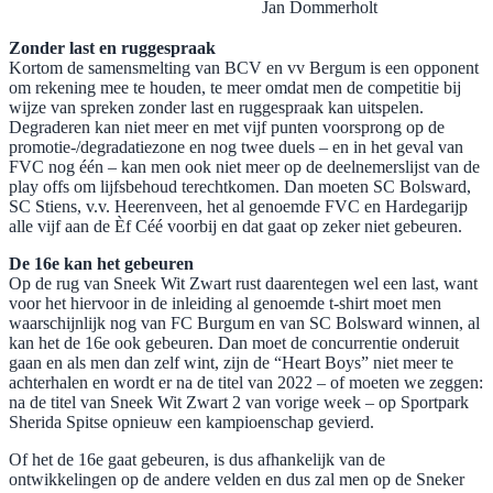
Jan Dommerholt
Zonder last en ruggespraak
Kortom de samensmelting van BCV en vv Bergum is een opponent
om rekening mee te houden, te meer omdat men de competitie bij
wijze van spreken zonder last en ruggespraak kan uitspelen.
Degraderen kan niet meer en met vijf punten voorsprong op de
promotie-/degradatiezone en nog twee duels – en in het geval van
FVC nog één – kan men ook niet meer op de deelnemerslijst van de
play offs om lijfsbehoud terechtkomen. Dan moeten SC Bolsward,
SC Stiens, v.v. Heerenveen, het al genoemde FVC en Hardegarijp
alle vijf aan de Èf Céé voorbij en dat gaat op zeker niet gebeuren.
​De 16e kan het gebeuren
Op de rug van Sneek Wit Zwart rust daarentegen wel een last, want
voor het hiervoor in de inleiding al genoemde t-shirt moet men
waarschijnlijk nog van FC Burgum en van SC Bolsward winnen, al
kan het de 16e ook gebeuren. Dan moet de concurrentie onderuit
gaan en als men dan zelf wint, zijn de “Heart Boys” niet meer te
achterhalen en wordt er na de titel van 2022 – of moeten we zeggen:
na de titel van Sneek Wit Zwart 2 van vorige week – op Sportpark
Sherida Spitse opnieuw een kampioenschap gevierd.
Of het de 16e gaat gebeuren, is dus afhankelijk van de
ontwikkelingen op de andere velden en dus zal men op de Sneker