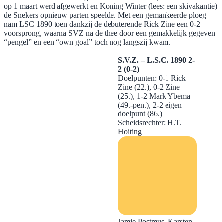
op 1 maart werd afgewerkt en Koning Winter (lees: een skivakantie)
de Snekers opnieuw parten speelde. Met een gemankeerde ploeg
nam LSC 1890 toen dankzij de debuterende Rick Zine een 0-2
voorsprong, waarna SVZ na de thee door een gemakkelijk gegeven
“pengel” en een “own goal” toch nog langszij kwam.
S.V.Z. – L.S.C. 1890 2-
2 (0-2)
Doelpunten: 0-1 Rick
Zine (22.), 0-2 Zine
(25.), 1-2 Mark Ybema
(49.-pen.), 2-2 eigen
doelpunt (86.)
Scheidsrechter: H.T.
Hoiting
Jamie Postmus, Karsten