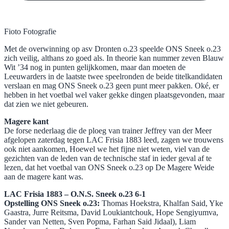
Fioto Fotografie
Met de overwinning op asv Dronten o.23 speelde ONS Sneek o.23
zich veilig, althans zo goed als. In theorie kan nummer zeven Blauw
Wit ’34 nog in punten gelijkkomen, maar dan moeten de
Leeuwarders in de laatste twee speelronden de beide titelkandidaten
verslaan en mag ONS Sneek o.23 geen punt meer pakken. Oké, er
hebben in het voetbal wel vaker gekke dingen plaatsgevonden, maar
dat zien we niet gebeuren.
Magere kant
De forse nederlaag die de ploeg van trainer Jeffrey van der Meer
afgelopen zaterdag tegen LAC Frisia 1883 leed, zagen we trouwens
ook niet aankomen, Hoewel we het fijne niet weten, viel van de
gezichten van de leden van de technische staf in ieder geval af te
lezen, dat het voetbal van ONS Sneek o.23 op De Magere Weide
aan de magere kant was.
LAC Frisia 1883 – O.N.S. Sneek o.23 6-1
Opstelling ONS Sneek o.23:
Thomas Hoekstra, Khalfan Said, Yke
Gaastra, Jurre Reitsma, David Loukiantchouk, Hope Sengiyumva,
Sander van Netten, Sven Popma, Farhan Said Jidaal), Liam