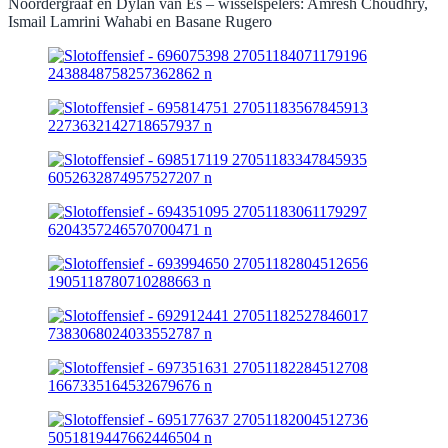
Noordergraaf en Dylan van Es – wisselspelers: Amresh Choudhry,
Ismail Lamrini Wahabi en Basane Rugero