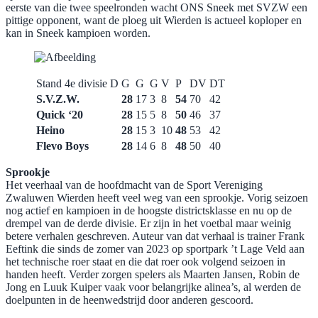
eerste van die twee speelronden wacht ONS Sneek met SVZW een
pittige opponent, want de ploeg uit Wierden is actueel koploper en
kan in Sneek kampioen worden.
Stand 4e divisie D
G
G
G
V
P
DV
DT
S.V.Z.W.
28
17
3
8
54
70
42
Quick ‘20
28
15
5
8
50
46
37
Heino
28
15
3
10
48
53
42
Flevo Boys
28
14
6
8
48
50
40
Sprookje
Het veerhaal van de hoofdmacht van de Sport Vereniging
Zwaluwen Wierden heeft veel weg van een sprookje. Vorig seizoen
nog actief en kampioen in de hoogste districtsklasse en nu op de
drempel van de derde divisie. Er zijn in het voetbal maar weinig
betere verhalen geschreven. Auteur van dat verhaal is trainer Frank
Eeftink die sinds de zomer van 2023 op sportpark ’t Lage Veld aan
het technische roer staat en die dat roer ook volgend seizoen in
handen heeft. Verder zorgen spelers als Maarten Jansen, Robin de
Jong en Luuk Kuiper vaak voor belangrijke alinea’s, al werden de
doelpunten in de heenwedstrijd door anderen gescoord.