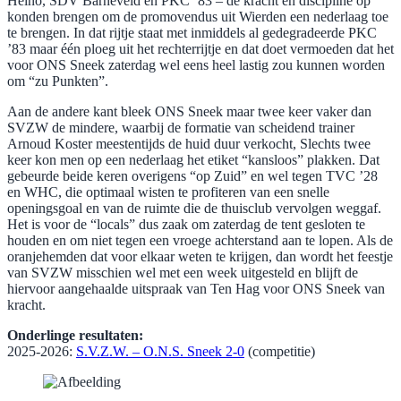
Heino, SDV Barneveld en PKC ’83 – de kracht en discipline op
konden brengen om de promovendus uit Wierden een nederlaag toe
te brengen. In dat rijtje staat met inmiddels al gedegradeerde PKC
’83 maar één ploeg uit het rechterrijtje en dat doet vermoeden dat het
voor ONS Sneek zaterdag wel eens heel lastig zou kunnen worden
om “zu Punkten”.
​Aan de andere kant bleek ONS Sneek maar twee keer vaker dan
SVZW de mindere, waarbij de formatie van scheidend trainer
Arnoud Koster meestentijds de huid duur verkocht, Slechts twee
keer kon men op een nederlaag het etiket “kansloos” plakken. Dat
gebeurde beide keren overigens “op Zuid” en wel tegen TVC ’28
en WHC, die optimaal wisten te profiteren van een snelle
openingsgoal en van de ruimte die de thuisclub vervolgen weggaf.
Het is voor de “locals” dus zaak om zaterdag de tent gesloten te
houden en om niet tegen een vroege achterstand aan te lopen. Als de
oranjehemden dat voor elkaar weten te krijgen, dan wordt het feestje
van SVZW misschien wel met een week uitgesteld en blijft de
hiervoor aangehaalde uitspraak van Ten Hag voor ONS Sneek van
kracht.
​Onderlinge resultaten:
2025-2026:
S.V.Z.W. –
O.N.S. Sneek 2-0
(competitie)