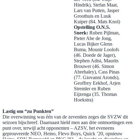
Hindrik), Stefan Maat,
Lars van Putten, Jasper
Groothuis en Luuk
Kuiper (84. Mats Knol)
Opstelling O.N.S.
Sneek:
Ruben Pijlman,
Pieter Abe de Jong,
Lucas Bijker Glenn
Buma, Mounir Loolofs
(46. Doede de Jager),
Stephen Adisi, Maurits
Brouwer (46. Simon
Abrehaley), Cass Pinas
(77. Giovanni Aronds),
Geoffrey Eekhof, Arjen
Stremler en Ruben
Eijzenga (35. Thomas
Hoekstra)
Lastig om “zu Punkten”
Die overwinning was één van de zeventien zeges die SVZW dit
seizoen bijschreef. Daarnaast hield men aan drie ontmoetingen een
punt over, terwijl acht opponenten – AZSV, het eveneens
geprouveerde NEO, Heino, Flevo Boys, Quick ’20, opnieuw