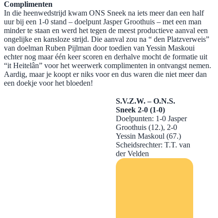
Complimenten
​In die heenwedstrijd kwam ONS Sneek na iets meer dan een half
uur bij een 1-0 stand – doelpunt Jasper Groothuis – met een man
minder te staan en werd het tegen de meest productieve aanval een
ongelijke en kansloze strijd. Die aanval zou na “ den Platzverweis”
van doelman Ruben Pijlman door toedien van Yessin Maskoui
echter nog maar één keer scoren en derhalve mocht de formatie uit
“it Heitelân” voor het weerwerk complimenten in ontvangst nemen.
Aardig, maar je koopt er niks voor en dus waren die niet meer dan
een doekje voor het bloeden!
S.V.Z.W. – O.N.S.
Sneek 2-0 (1-0)
Doelpunten: 1-0 Jasper
Groothuis (12.), 2-0
Yessin Maskoul (67.)
Scheidsrechter: T.T. van
der Velden