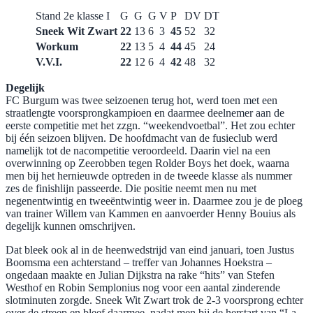
Stand 2e klasse I
G
G
G
V
P
DV
DT
Sneek Wit Zwart
22
13
6
3
45
52
32
Workum
22
13
5
4
44
45
24
V.V.I.
22
12
6
4
42
48
32
Degelijk
FC Burgum was twee seizoenen terug hot, werd toen met een
straatlengte voorsprongkampioen en daarmee deelnemer aan de
eerste competitie met het zzgn. “weekendvoetbal”. Het zou echter
bij één seizoen blijven. De hoofdmacht van de fusieclub werd
namelijk tot de nacompetitie veroordeeld. Daarin viel na een
overwinning op Zeerobben tegen Rolder Boys het doek, waarna
men bij het hernieuwde optreden in de tweede klasse als nummer
zes de finishlijn passeerde. Die positie neemt men nu met
negenentwintig en tweeëntwintig weer in. Daarmee zou je de ploeg
van trainer Willem van Kammen en aanvoerder Henny Bouius als
degelijk kunnen omschrijven.
Dat bleek ook al in de heenwedstrijd van eind januari, toen Justus
Boomsma een achterstand – treffer van Johannes Hoekstra –
ongedaan maakte en Julian Dijkstra na rake “hits” van Stefen
Westhof en Robin Semplonius nog voor een aantal zinderende
slotminuten zorgde. Sneek Wit Zwart trok de 2-3 voorsprong echter
over de streep en bleef daarmee, nadat men bij de herstart van “La