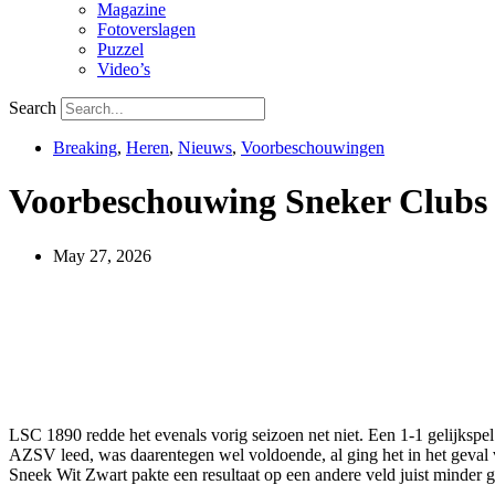
Magazine
Fotoverslagen
Puzzel
Video’s
Search
Breaking
,
Heren
,
Nieuws
,
Voorbeschouwingen
Voorbeschouwing Sneker Clubs 
May 27, 2026
LSC 1890 redde het evenals vorig seizoen net niet. Een 1-1 gelijksp
AZSV leed, was daarentegen wel voldoende, al ging het in het geval va
Sneek Wit Zwart pakte een resultaat op een andere veld juist minder 