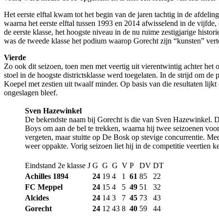
Het eerste elftal kwam tot het begin van de jaren tachtig in de afdel
waarna het eerste elftal tussen 1993 en 2014 afwisselend in de vijfde
de eerste klasse, het hoogste niveau in de nu ruime zestigjarige hist
was de tweede klasse het podium waarop Gorecht zijn “kunsten” ver
Vierde
​Zo ook dit seizoen, toen men met veertig uit vierentwintig achter he
stoel in de hoogste districtsklasse werd toegelaten. In de strijd om de
Koepel met zestien uit twaalf minder. Op basis van die resultaten lijk
ongeslagen bleef.
Sven Hazewinkel
De bekendste naam bij Gorecht is die van Sven Hazewinkel. De 
Boys om aan de bel te trekken, waarna hij twee seizoenen voo
vergeten, maar stuitte op De Bosk op stevige concurrentie. Med
weer oppakte. Vorig seizoen liet hij in de competitie veertien kee
Eindstand 2e klasse J
G
G
G
V
P
DV
DT
Achilles 1894
24
19
4
1
61
85
22
FC
Meppel
24
15
4
5
49
51
32
Alcides
24
14
3
7
45
73
43
Gorecht
24
12
43
8
40
59
44