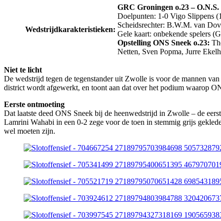
GRC Groningen o.23 – O.N.S. S
Doelpunten: 1-0 Vigo Slippens (1
Scheidsrechter: B.W.M. van Dov
Wedstrijdkarakteristieken:
​Gele kaart: onbekende spelers 
Opstelling ONS Sneek o.23:
Tho
Netten, Sven Popma, Jurre Ekel
Niet te licht
De wedstrijd tegen de tegenstander uit Zwolle is voor de mannen van t
district wordt afgewerkt, en toont aan dat over het podium waarop ONS
Eerste ontmoeting
Dat laatste deed ONS Sneek bij de heenwedstrijd in Zwolle – de eerst
Lamrini Wahabi in een 0-2 zege voor de toen in stemmig grijs gekled
wel moeten zijn.