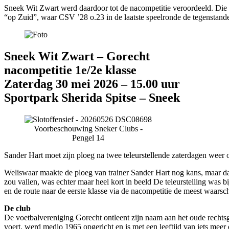
Sneek Wit Zwart werd daardoor tot de nacompetitie veroordeeld. Die
“op Zuid”, waar CSV ’28 o.23 in de laatste speelronde de tegenstande
Sneek Wit Zwart – Gorecht
nacompetitie 1e/2e klasse
Zaterdag 30 mei 2026 – 15.00 uur
Sportpark Sherida Spitse – Sneek
Voorbeschouwing Sneker Clubs -
Pengel 14
Sander Hart moet zijn ploeg na twee teleurstellende zaterdagen weer o
Weliswaar maakte de ploeg van trainer Sander Hart nog kans, maar da
zou vallen, was echter maar heel kort in beeld De teleurstelling was 
en de route naar de eerste klasse via de nacompetitie de meest waarsch
De club
​De voetbalvereniging Gorecht ontleent zijn naam aan het oude rechts
voert, werd medio 1965 opgericht en is met een leeftijd van iets meer 