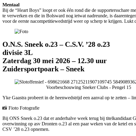
Mentaal
Bij de “Heart Boys” loopt er ook één rond die de supportersschare me
te verwerken en die in Bolsward nog ietwat nadreunde, is daarentegen 
voor de eerste nacompetitiewedstrijd weer op scherp te krijgen. Lukt
O.N.S. Sneek o.23 – C.S.V. ’28 o.23
divisie 3L
Zaterdag 30 mei 2026 – 12.30 uur
Zuidersportpoark – Sneek
Voorbeschouwing Sneker Clubs - Pengel 15
Yke Gaastra probeert in de heenwedstrijd een aanval op te zetten –
📸 Fioto Fotografie
Bij ONS Sneek o.23 dat er anderhalve week terug bij titelkandidaat G
overwinning op asv Dronten o.23 al een paar weken van de ketel en sn
CSV ’28 o.23 opnemen.