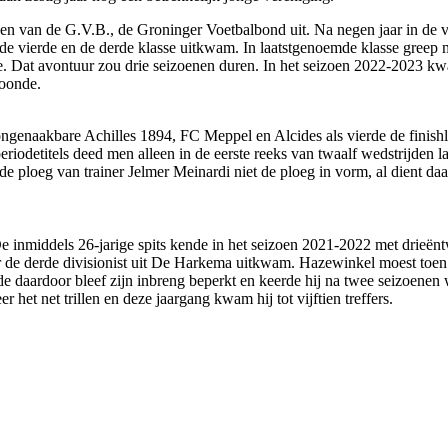
ingen van de G.V.B., de Groninger Voetbalbond uit. Na negen jaar in de
, de vierde en de derde klasse uitkwam. In laatstgenoemde klasse greep m
orie. Dat avontuur zou drie seizoenen duren. In het seizoen 2022-2023 k
toonde.
t ongenaakbare Achilles 1894, FC Meppel en Alcides als vierde de finishl
 periodetitels deed men alleen in de eerste reeks van twaalf wedstrijden
t de ploeg van trainer Jelmer Meinardi niet de ploeg in vorm, al dient d
inmiddels 26-jarige spits kende in het seizoen 2021-2022 met drieëntw
r de derde divisionist uit De Harkema uitkwam. Hazewinkel moest toen
e daardoor bleef zijn inbreng beperkt en keerde hij na twee seizoenen 
r het net trillen en deze jaargang kwam hij tot vijftien treffers.