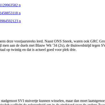
ammens deze voorjaarsreeks leed. Naast ONS Sneek, waren ook GRC Gro
l men aan de duels met Blauw Wit ’34 (2x), de thuiswedstrijd tegen S
al op twintig en dat is actueel goed voor plek drie.
et stadgenoot SVI stuivertje kunnen wisselen, maar dan moet laatstgeno
 thuisclub wellicht de gelegenheid om in de eindstand over de andere Zw