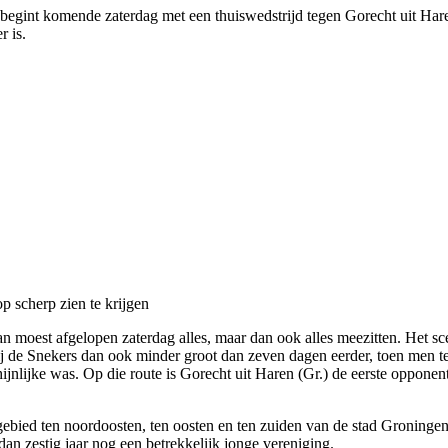
 begint komende zaterdag met een thuiswedstrijd tegen Gorecht uit Ha
r is.
p scherp zien te krijgen
n moest afgelopen zaterdag alles, maar dan ook alles meezitten. Het s
bij de Snekers dan ook minder groot dan zeven dagen eerder, toen men t
ijnlijke was. Op die route is Gorecht uit Haren (Gr.) de eerste opponent
gebied ten noordoosten, ten oosten en ten zuiden van de stad Groningen
dan zestig jaar nog een betrekkelijk jonge vereniging.