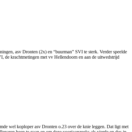
ningen, asv Dronten (2x) en “buurman” SVI te sterk. Verder speelde
VI, de krachtmetingen met vv Hellendoorn en aan de uitwedstrijd
emde wel koploper asv Dronten o.23 over de knie leggen. Dat ligt met
ollenaren heen te gaan en om deze voorjaarsreeks als vierde en dus in