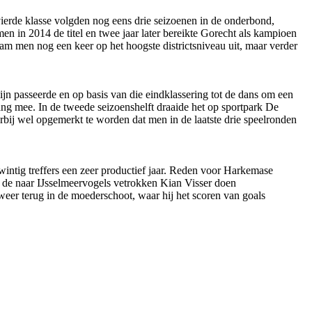
 vierde klasse volgden nog eens drie seizoenen in de onderbond,
en in 2014 de titel en twee jaar later bereikte Gorecht als kampioen
wam men nog een keer op het hoogste districtsniveau uit, maar verder
ijn passeerde en op basis van die eindklassering tot de dans om een
 lang mee. In de tweede seizoenshelft draaide het op sportpark De
aarbij wel opgemerkt te worden dat men in de laatste drie speelronden
intig treffers een zeer productief jaar. Reden voor Harkemase
 de naar IJsselmeervogels vetrokken Kian Visser doen
weer terug in de moederschoot, waar hij het scoren van goals