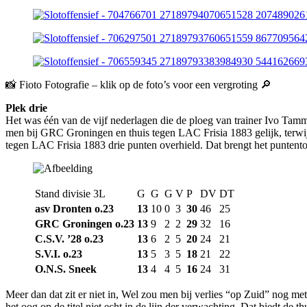
📸 Fioto Fotografie – klik op de foto’s voor een vergroting 🔎
Plek drie
​Het was één van de vijf nederlagen die de ploeg van trainer Ivo T
men bij GRC Groningen en thuis tegen LAC Frisia 1883 gelijk, terwij
tegen LAC Frisia 1883 drie punten overhield. Dat brengt het puntentota
Stand divisie 3L
G
G
G
V
P
DV
DT
asv Dronten o.23
13
10
0
3
30
46
25
GRC Groningen o.23
13
9
2
2
29
32
16
C.S.V. ’28 o.23
13
6
2
5
20
24
21
S.V.I. o.23
13
5
3
5
18
21
22
O.N.S. Sneek
13
4
4
5
16
24
31
Meer dan dat zit er niet in, Wel zou men bij verlies “op Zuid” nog m
het oog op de titel niet echt in de lijn der verwachting. Dat biedt de