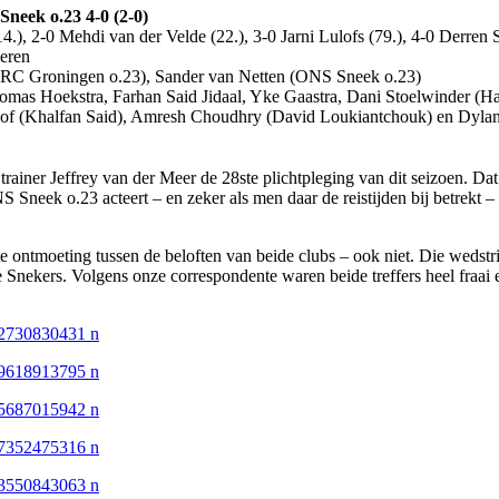
neek o.23 4-0 (2-0)
4.), 2-0 Mehdi van der Velde (22.), 3-0 Jarni Lulofs (79.), 4-0 Derren 
eren
(GRC Groningen o.23), Sander van Netten (ONS Sneek o.23)
mas Hoekstra, Farhan Said Jidaal, Yke Gaastra, Dani Stoelwinder (H
hof (Khalfan Said), Amresh Choudhry (David Loukiantchouk) en Dyla
rainer Jeffrey van der Meer de 28ste plichtpleging van dit seizoen. Dat 
 Sneek o.23 acteert – en zeker als men daar de reistijden bij betrekt –
e ontmoeting tussen de beloften van beide clubs – ook niet. Die wedstr
e Snekers. Volgens onze correspondente waren beide treffers heel fraa