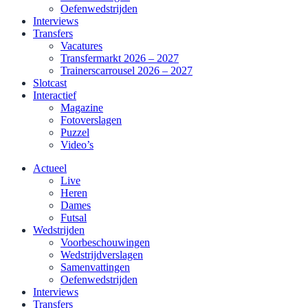
Oefenwedstrijden
Interviews
Transfers
Vacatures
Transfermarkt 2026 – 2027
Trainerscarrousel 2026 – 2027
Slotcast
Interactief
Magazine
Fotoverslagen
Puzzel
Video’s
Actueel
Live
Heren
Dames
Futsal
Wedstrijden
Voorbeschouwingen
Wedstrijdverslagen
Samenvattingen
Oefenwedstrijden
Interviews
Transfers