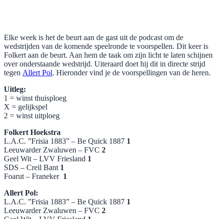
Elke week is het de beurt aan de gast uit de podcast om de
wedstrijden van de komende speelronde te voorspellen. Dit keer is
Folkert aan de beurt. Aan hem de taak om zijn licht te laten schijnen
over onderstaande wedstrijd. Uiteraard doet hij dit in directe strijd
tegen
Allert Pol
. Hieronder vind je de voorspellingen van de heren.
Uitleg:
1 = winst thuisploeg
X = gelijkspel
2 = winst uitploeg
Folkert Hoekstra
L.A.C. ”Frisia 1883” – Be Quick 1887
1
Leeuwarder Zwaluwen – FVC
2
Geel Wit – LVV Friesland
1
SDS – Creil Bant
1
Foarut – Franeker
1
Allert Pol:
L.A.C. ”Frisia 1883” – Be Quick 1887
1
Leeuwarder Zwaluwen – FVC
2