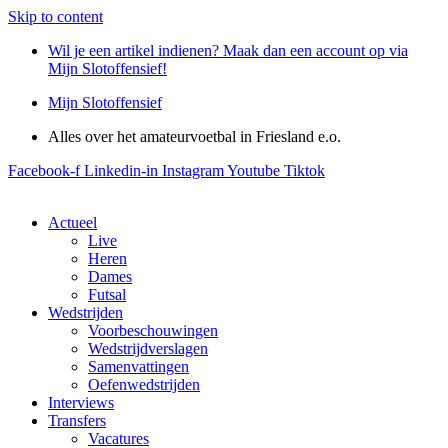
Skip to content
Wil je een artikel indienen? Maak dan een account op via
Mijn Slotoffensief!
Mijn Slotoffensief
Alles over het amateurvoetbal in Friesland e.o.
Facebook-f
Linkedin-in
Instagram
Youtube
Tiktok
Actueel
Live
Heren
Dames
Futsal
Wedstrijden
Voorbeschouwingen
Wedstrijdverslagen
Samenvattingen
Oefenwedstrijden
Interviews
Transfers
Vacatures