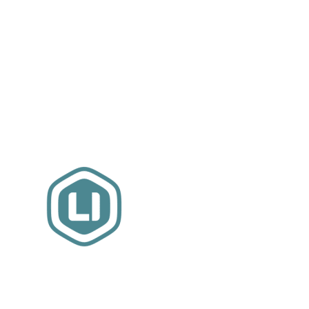
Website sponsor:
LIMBO International: WordPress specialisten uit
hartje Friesland.