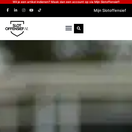
Wil je een artikel indienen? Maak dan een account op via Mijn Slotoffensief!
Mijn Slotoffensief