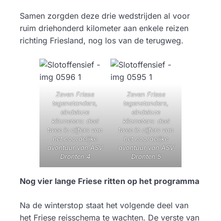
Samen zorgden deze drie wedstrijden al voor
ruim driehonderd kilometer aan enkele reizen
richting Friesland, nog los van de terugweg.
Zeven Friese
Zeven Friese
tegenstanders,
tegenstanders,
eindeloze
eindeloze
kilometers: deel
kilometers: deel
twee in cijfers van
twee in cijfers van
het noordelijke
het noordelijke
avontuur van ASV
avontuur van ASV
Dronten 4
Dronten 5
Nog vier lange Friese ritten op het programma
Na de winterstop staat het volgende deel van
het Friese reisschema te wachten. De verste van