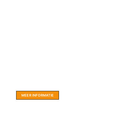
Website sponsor:
LIMBO International: WordPress specialisten uit
hartje Friesland.
MEER INFORMATIE