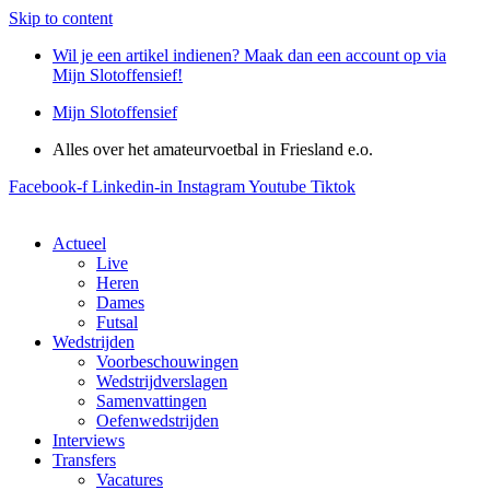
Skip to content
Wil je een artikel indienen? Maak dan een account op via
Mijn Slotoffensief!
Mijn Slotoffensief
Alles over het amateurvoetbal in Friesland e.o.
Facebook-f
Linkedin-in
Instagram
Youtube
Tiktok
Actueel
Live
Heren
Dames
Futsal
Wedstrijden
Voorbeschouwingen
Wedstrijdverslagen
Samenvattingen
Oefenwedstrijden
Interviews
Transfers
Vacatures