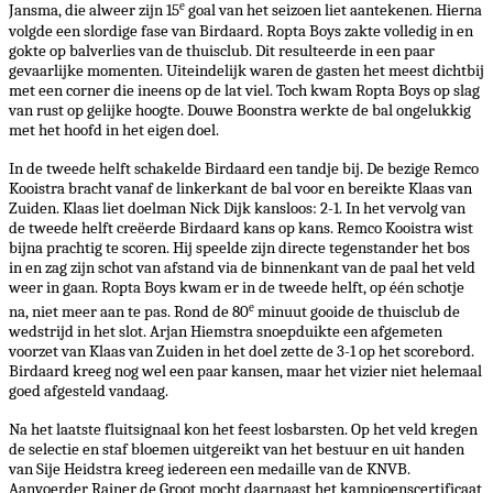
e
Jansma
,
die alweer zijn 15
goal van het seizoen liet aantekenen. Hierna
volgde een slordige fase van Birdaard.
Ropta
Boys zakte volledig in en
gokte op balverlies van de thuisclub. Dit resulteerde in een paar
gevaarlijke momenten
.
Uiteindelijk waren de gasten het meest dichtbij
met een corner die ineens op de lat viel. Toch kwam
Ropta
Boys op slag
van rust op gelijke hoogte. Douwe Boonstra werkte de bal ongelukkig
met het hoofd in het eigen doel.
In de tweede helft schakelde Birdaard een tandje bij.
De bezige Remco
Kooistra bracht vanaf de linkerkant de bal voor en bereikte Klaas van
Zuiden. Klaas liet doelman Nick Dijk kansloos: 2-1. In het vervolg van
de tweede helft creëerde Birdaard kans op kans. Remco Kooistra wist
bijna prachtig te scoren. Hij speelde zijn directe tegenstander het bos
in en zag zijn schot van afstand via de binnenkant van de paal het veld
weer in gaan.
Ropta
Boys kwam er in de tweede helft, op één schotje
e
na, niet meer aan te pas. Rond de 80
minuut gooide de thuisclub de
wedstrijd in het slot. Arjan Hiemstra
snoepduikte
een afgemeten
voorzet van Klaas van Zuiden in het doel zette de 3-1 op het scorebord.
Birdaard kreeg nog wel een paar kansen, maar het vizier niet helemaal
goed afgesteld vandaag.
Na het laatste fluitsignaal kon het feest losbarsten. Op het veld kregen
de selectie en staf bloemen uitgereikt van het bestuur en uit handen
van
Sije
Heidstra
kreeg iedereen een medaille van de KNVB.
Aanvoerder
Rainer
de Groot mocht daarnaast het kampioenscertificaat