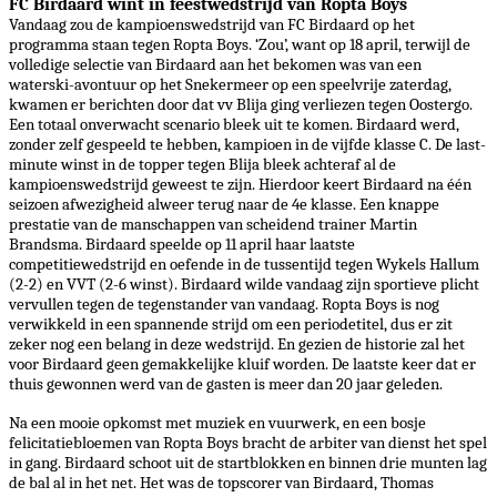
FC Birdaard wint in feestwedstrijd van
Ropta
Boys
Vandaag zou de kampioenswedstrijd van FC Birdaard op het
programma staan tegen
Ropta
Boys. ‘Zou’, want op 18 april, terwijl de
volledige selectie van Birdaard aan het bekomen was van een
waterski-avontuur op het
Snekermeer
op een speelvrije zaterdag,
kwamen er berichten door dat vv Blija ging verliezen tegen Oostergo.
Een totaal onverwacht scenario bleek uit te komen. Birdaard werd,
zonder zelf gespeeld te hebben, kampioen in de vijfde klasse C. De last-
minute winst in de topper tegen Blija bleek achteraf al de
kampioenswedstrijd geweest te zijn. Hierdoor keert Birdaard na één
seizoen afwezigheid alweer terug naar de 4e klasse. Een knappe
prestatie van de manschappen van scheidend trainer Martin
Brandsma. Birdaard speelde op 11 april haar laatste
competitiewedstrijd en oefende in de tussentijd tegen
Wykels
Hallum
(2-2) en VVT (2-6 winst). Birdaard wil
de
vandaag zijn sportieve plicht
vervullen tegen de tegenstander van vandaag.
Ropta
Boys is nog
verwikkeld in een spannende strijd om een periodetitel, dus er zit
zeker nog een belang in deze wedstrijd. En gezien de historie zal het
voor Birdaard geen gemakkelijke kluif worden. De laatste keer dat er
thuis gewonnen werd van de gasten is meer dan 20 jaar geleden.
Na een mooie opkomst met muziek en vuurwerk, en een bosje
felicitatiebloemen van
Ropta
Boys bracht de arbiter van dienst het spel
in gang. Birdaard schoot uit de startblokken en binnen drie munten lag
de bal al in het net. Het was de topscorer van Birdaard
,
Thomas