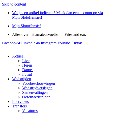
Skip to content
Wil je een artikel indienen? Maak dan een account op via
Mijn Slotoffensief!
Mijn Slotoffensief
Alles over het amateurvoetbal in Friesland e.o.
Facebook-f
Linkedin-in
Instagram
Youtube
Tiktok
Actueel
Live
Heren
Dames
Futsal
Wedstrijden
Voorbeschouwingen
Wedstrijdverslagen
Samenvattingen
Oefenwedstrijden
Interviews
Transfers
Vacatures