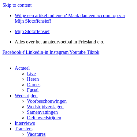
Skip to content
Wil je een artikel indienen? Maak dan een account op via
Mijn Slotoffensief!
Mijn Slotoffensief
Alles over het amateurvoetbal in Friesland e.o.
Facebook-f
Linkedin-in
Instagram
Youtube
Tiktok
Actueel
Live
Heren
Dames
Futsal
Wedstrijden
Voorbeschouwingen
Wedstrijdverslagen
Samenvattingen
Oefenwedstrijden
Interviews
Transfers
Vacatures