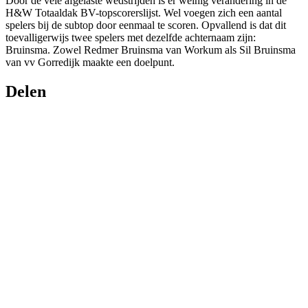
Door de vele afgelaste wedstrijden is er weinig verandering in de
H&W Totaaldak BV-topscorerslijst. Wel voegen zich een aantal
spelers bij de subtop door eenmaal te scoren. Opvallend is dat dit
toevalligerwijs twee spelers met dezelfde achternaam zijn:
Bruinsma. Zowel Redmer Bruinsma van Workum als Sil Bruinsma
van vv Gorredijk maakte een doelpunt.
Delen