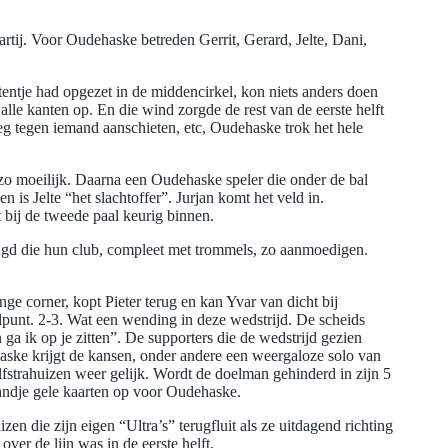
tij. Voor Oudehaske betreden Gerrit, Gerard, Jelte, Dani,
 tentje had opgezet in de middencirkel, kon niets anders doen
 alle kanten op. En die wind zorgde de rest van de eerste helft
eg tegen iemand aanschieten, etc, Oudehaske trok het hele
s zo moeilijk. Daarna een Oudehaske speler die onder de bal
is Jelte “het slachtoffer”. Jurjan komt het veld in.
t bij de tweede paal keurig binnen.
jeugd die hun club, compleet met trommels, zo aanmoedigen.
ge corner, kopt Pieter terug en kan Yvar van dicht bij
lpunt. 2-3. Wat een wending in deze wedstrijd. De scheids
ga ik op je zitten”. De supporters die de wedstrijd gezien
haske krijgt de kansen, onder andere een weergaloze solo van
lfstrahuizen weer gelijk. Wordt de doelman gehinderd in zijn 5
 handje gele kaarten op voor Oudehaske.
en die zijn eigen “Ultra’s” terugfluit als ze uitdagend richting
ver de lijn was in de eerste helft.