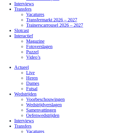
Interviews
Transfers
Vacatures
Transfermarkt 2026 – 2027
Trainerscarrousel 2026 – 2027
Slotcast
Interactief
Magazine
Fotoverslagen
Puzzel
Video’s
Actueel
Live
Heren
Dames
Futsal
Wedstrijden
Voorbeschouwingen
Wedstrijdverslagen
Samenvattingen
Oefenwedstrijden
Interviews
Transfers
Vacatures