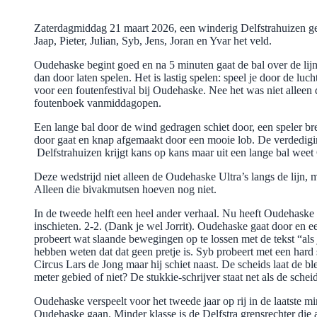
Zaterdagmiddag 21 maart 2026, een winderig Delfstrahuizen gec
Jaap, Pieter, Julian, Syb, Jens, Joran en Yvar het veld.
Oudehaske begint goed en na 5 minuten gaat de bal over de lijn.
dan door laten spelen. Het is lastig spelen: speel je door de luc
voor een foutenfestival bij Oudehaske. Nee het was niet allee
foutenboek vanmiddagopen.
Een lange bal door de wind gedragen schiet door, een speler bre
door gaat en knap afgemaakt door een mooie lob. De verdediging g
Delfstrahuizen krijgt kans op kans maar uit een lange bal weet
Deze wedstrijd niet alleen de Oudehaske Ultra’s langs de lijn,
Alleen die bivakmutsen hoeven nog niet.
In de tweede helft een heel ander verhaal. Nu heeft Oudehaske 
inschieten. 2-2. (Dank je wel Jorrit). Oudehaske gaat door en 
probeert wat slaande bewegingen op te lossen met de tekst “als 
hebben weten dat dat geen pretje is. Syb probeert met een hard
Circus Lars de Jong maar hij schiet naast. De scheids laat de 
meter gebied of niet? De stukkie-schrijver staat net als de sch
Oudehaske verspeelt voor het tweede jaar op rij in de laatste mi
Oudehaske gaan. Minder klasse is de Delfstra grensrechter die aa