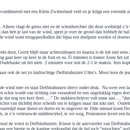
ombineerd met een Klein-Zwitserland veld en je krijgt een vreemde par
 Alleen vlagt de grens niet en de scheidsrechter die deze wedstrijd z’n
ht dan heb je last van de wind, speel je over de grond dan hobbelt de bal
n de wind want terugspeelballen die bijna een doelpunt werden of domw
ekt door, Gerrit blijft maar achteruitlopen en daarna is de lob niet een
aat keer op keer in de fout en na 35 minuten is trainer Anne het zat en 
 Oudehaske uit het niets 2 minuten voor rust de 2-1 te maken. Jens kop
 maar ook de net zo luidruchtige Delfstrahuzien Ultra’s. Mooi hoor de 
de wind mee en staat Delfstrahuizen direct onder druk. Na weer een lan
een schot wordt van richting van veranderd en een ongelukkig eigen doe
je dat nog een keer doet…..” De stukkieschrijver vult maar aan…. “dan 
 schot van dichtbij deze scheids om te krijgen maar dat lukt niet. Oude
blessuretijd maar duren en duren en in ongeveer de 10de minuut komt De
eids, in z’n vertrouwde middencirkel, te ver weg. Protesteren levert een
nuut de winst in Delfstrahuizen. Klasse is de aanvoerder van Delfstrahuiz
n een biertje in de kantine verkondigt dat de bal toch “misschien” wel o