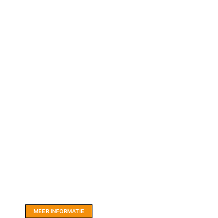
Website sponsor:
LIMBO International: WordPress specialisten uit
hartje Friesland.
MEER INFORMATIE