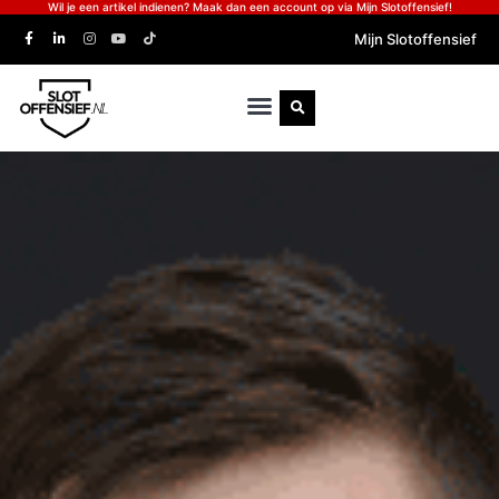
Wil je een artikel indienen? Maak dan een account op via Mijn Slotoffensief!
Mijn Slotoffensief