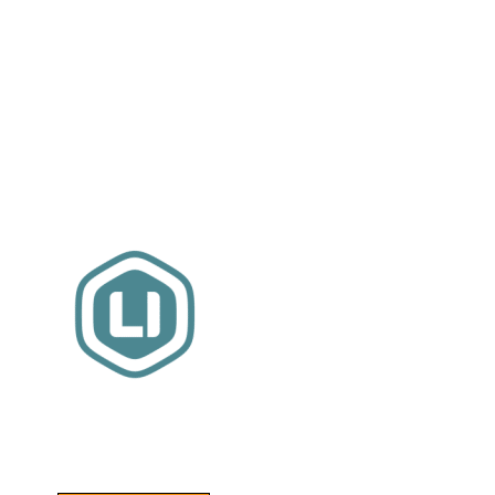
Website sponsor:
LIMBO International: WordPress specialisten uit
hartje Friesland.