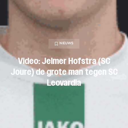
NIEUWS
Video: Jelmer Hofstra (SC
Joure) de grote man tegen SC
Leovardia