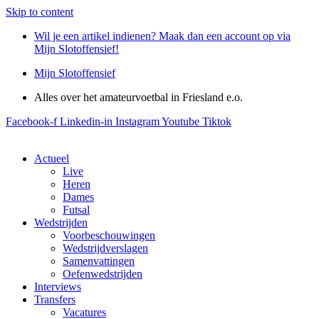
Skip to content
Wil je een artikel indienen? Maak dan een account op via
Mijn Slotoffensief!
Mijn Slotoffensief
Alles over het amateurvoetbal in Friesland e.o.
Facebook-f
Linkedin-in
Instagram
Youtube
Tiktok
Actueel
Live
Heren
Dames
Futsal
Wedstrijden
Voorbeschouwingen
Wedstrijdverslagen
Samenvattingen
Oefenwedstrijden
Interviews
Transfers
Vacatures