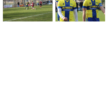
[VIDEO] Neinjel Kook met de 3-0 voor
[VIDEO] Gilian Dijkstra met de 2-0
HSC Lions’66
voor HSC Lions’66
March 27, 2026
March 27, 2026
Video: Luc Tjalma (GAVC) met een
Video: Jelmer Hofstra (SC Joure) de
prachtige vrije trap
grote man tegen SC Leovardia
March 27, 2026
March 27, 2026