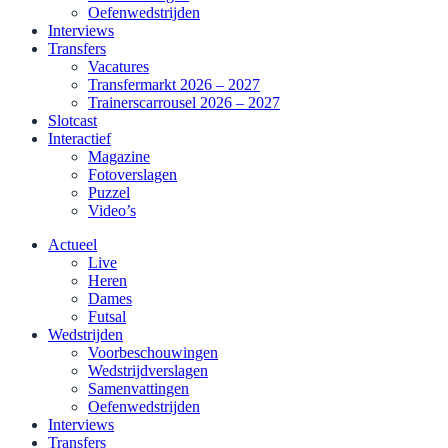
Oefenwedstrijden
Interviews
Transfers
Vacatures
Transfermarkt 2026 – 2027
Trainerscarrousel 2026 – 2027
Slotcast
Interactief
Magazine
Fotoverslagen
Puzzel
Video’s
Actueel
Live
Heren
Dames
Futsal
Wedstrijden
Voorbeschouwingen
Wedstrijdverslagen
Samenvattingen
Oefenwedstrijden
Interviews
Transfers