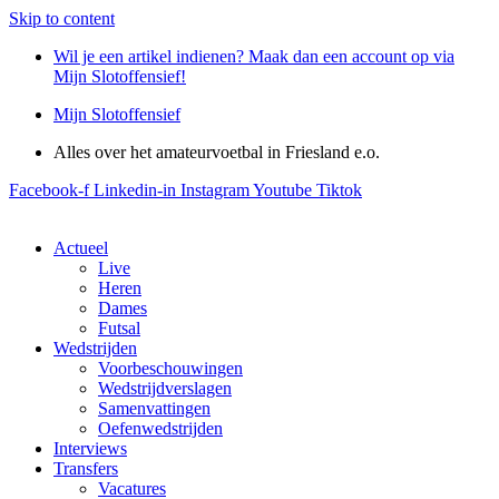
Skip to content
Wil je een artikel indienen? Maak dan een account op via
Mijn Slotoffensief!
Mijn Slotoffensief
Alles over het amateurvoetbal in Friesland e.o.
Facebook-f
Linkedin-in
Instagram
Youtube
Tiktok
Actueel
Live
Heren
Dames
Futsal
Wedstrijden
Voorbeschouwingen
Wedstrijdverslagen
Samenvattingen
Oefenwedstrijden
Interviews
Transfers
Vacatures