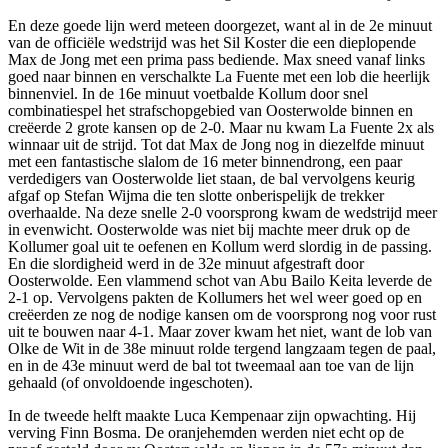
En deze goede lijn werd meteen doorgezet, want al in de 2e minuut
van de officiële wedstrijd was het Sil Koster die een dieplopende
Max de Jong met een prima pass bediende. Max sneed vanaf links
goed naar binnen en verschalkte La Fuente met een lob die heerlijk
binnenviel. In de 16e minuut voetbalde Kollum door snel
combinatiespel het strafschopgebied van Oosterwolde binnen en
creëerde 2 grote kansen op de 2-0. Maar nu kwam La Fuente 2x als
winnaar uit de strijd. Tot dat Max de Jong nog in diezelfde minuut
met een fantastische slalom de 16 meter binnendrong, een paar
verdedigers van Oosterwolde liet staan, de bal vervolgens keurig
afgaf op Stefan Wijma die ten slotte onberispelijk de trekker
overhaalde. Na deze snelle 2-0 voorsprong kwam de wedstrijd meer
in evenwicht. Oosterwolde was niet bij machte meer druk op de
Kollumer goal uit te oefenen en Kollum werd slordig in de passing.
En die slordigheid werd in de 32e minuut afgestraft door
Oosterwolde. Een vlammend schot van Abu Bailo Keita leverde de
2-1 op. Vervolgens pakten de Kollumers het wel weer goed op en
creëerden ze nog de nodige kansen om de voorsprong nog voor rust
uit te bouwen naar 4-1. Maar zover kwam het niet, want de lob van
Olke de Wit in de 38e minuut rolde tergend langzaam tegen de paal,
en in de 43e minuut werd de bal tot tweemaal aan toe van de lijn
gehaald (of onvoldoende ingeschoten).
In de tweede helft maakte Luca Kempenaar zijn opwachting. Hij
verving Finn Bosma. De oranjehemden werden niet echt op de