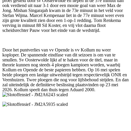
proef gesteld door sv Oosterwolde en liepen in de 57e minuut dan
ook verdiend uit naar 3-1 door een mooie goal van weer Max de
Jong. Mishan Singarajah kwam in de 73e minuut in het veld voor
Stefan Wijma. Marcel Kempenaar liet in de 77e minuut weer even
zijn grote kwaliteit zien door een 1-op-1 redding. Tom Renkema
verving in minuut 88 Sil Koster, en vrij vlot daarna floot
scheidsrechter Pauw voor het einde van de wedstrijd.
Door het puntverlies van vv Opende is vv Kollum nu weer
koploper. De spannende eindfase van dit seizoen is om van te
smullen. Sv Oosterwolde lijkt af te haken voor de titel, maar in
theorie kunnen nog steeds 4 ploegen kampioen worden, waarbij
Kollum en Opende de beste papieren hebben. Op 16 mei spelen
beide ploegen een lastige uitwedstrijd tegen respectievelijk ONR en
Veenhuizen. Twee ploegen die nog voor lijfsbehoud strijden. En dan
zal uiteindelijk de definitieve beslissing plaatsvinden op 23 mei
2026. Kollum speelt dan thuis tegen Aduard 2000.