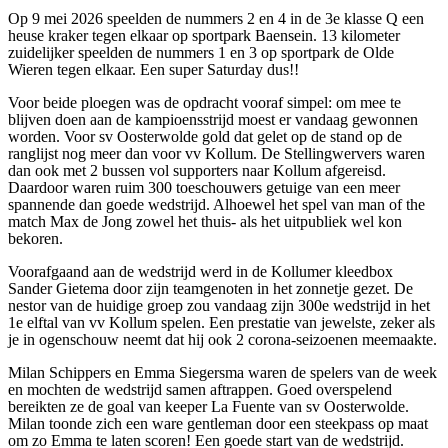
Op 9 mei 2026 speelden de nummers 2 en 4 in de 3e klasse Q een
heuse kraker tegen elkaar op sportpark Baensein. 13 kilometer
zuidelijker speelden de nummers 1 en 3 op sportpark de Olde
Wieren tegen elkaar. Een super Saturday dus!!
Voor beide ploegen was de opdracht vooraf simpel: om mee te
blijven doen aan de kampioensstrijd moest er vandaag gewonnen
worden. Voor sv Oosterwolde gold dat gelet op de stand op de
ranglijst nog meer dan voor vv Kollum. De Stellingwervers waren
dan ook met 2 bussen vol supporters naar Kollum afgereisd.
Daardoor waren ruim 300 toeschouwers getuige van een meer
spannende dan goede wedstrijd. Alhoewel het spel van man of the
match Max de Jong zowel het thuis- als het uitpubliek wel kon
bekoren.
Voorafgaand aan de wedstrijd werd in de Kollumer kleedbox
Sander Gietema door zijn teamgenoten in het zonnetje gezet. De
nestor van de huidige groep zou vandaag zijn 300e wedstrijd in het
1e elftal van vv Kollum spelen. Een prestatie van jewelste, zeker als
je in ogenschouw neemt dat hij ook 2 corona-seizoenen meemaakte.
Milan Schippers en Emma Siegersma waren de spelers van de week
en mochten de wedstrijd samen aftrappen. Goed overspelend
bereikten ze de goal van keeper La Fuente van sv Oosterwolde.
Milan toonde zich een ware gentleman door een steekpass op maat
om zo Emma te laten scoren! Een goede start van de wedstrijd.