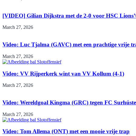
[VIDEO] Gilian Dijkstra met de 2-0 voor HSC Lions
March 27, 2026
Video: Luc Tjalma (GAVC) met een prachtige vrije t
March 27, 2026
Video: VV Rijperkerk wint van VV Kollum (4-1)
March 27, 2026
Video: Wereldgoal Kingma (GRC) tegen FC Surhúste
March 27, 2026
Video: Tom Allema (ONT) met een mooie vrije trap