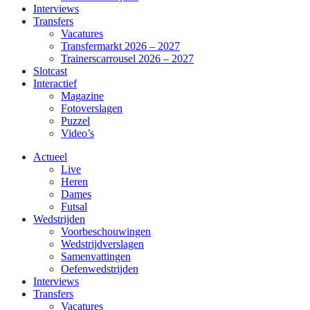
Interviews
Transfers
Vacatures
Transfermarkt 2026 – 2027
Trainerscarrousel 2026 – 2027
Slotcast
Interactief
Magazine
Fotoverslagen
Puzzel
Video’s
Actueel
Live
Heren
Dames
Futsal
Wedstrijden
Voorbeschouwingen
Wedstrijdverslagen
Samenvattingen
Oefenwedstrijden
Interviews
Transfers
Vacatures