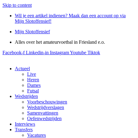
Skip to content
Wil je een artikel indienen? Maak dan een account op via
Mijn Slotoffensief!
Mijn Slotoffensief
Alles over het amateurvoetbal in Friesland e.o.
Facebook-f
Linkedin-in
Instagram
Youtube
Tiktok
Actueel
Live
Heren
Dames
Futsal
Wedstrijden
Voorbeschouwingen
Wedstrijdverslagen
Samenvattingen
Oefenwedstrijden
Interviews
Transfers
Vacatures