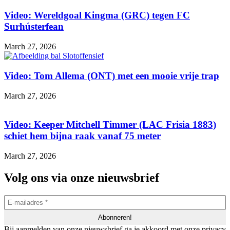
Video: Wereldgoal Kingma (GRC) tegen FC
Surhústerfean
March 27, 2026
Video: Tom Allema (ONT) met een mooie vrije trap
March 27, 2026
Video: Keeper Mitchell Timmer (LAC Frisia 1883)
schiet hem bijna raak vanaf 75 meter
March 27, 2026
Volg ons via onze nieuwsbrief
Bij aanmelden van onze nieuwsbrief ga je akkoord met onze privacy