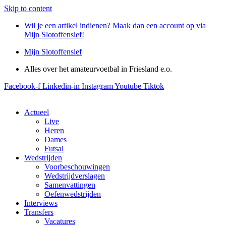
Skip to content
Wil je een artikel indienen? Maak dan een account op via
Mijn Slotoffensief!
Mijn Slotoffensief
Alles over het amateurvoetbal in Friesland e.o.
Facebook-f
Linkedin-in
Instagram
Youtube
Tiktok
Actueel
Live
Heren
Dames
Futsal
Wedstrijden
Voorbeschouwingen
Wedstrijdverslagen
Samenvattingen
Oefenwedstrijden
Interviews
Transfers
Vacatures