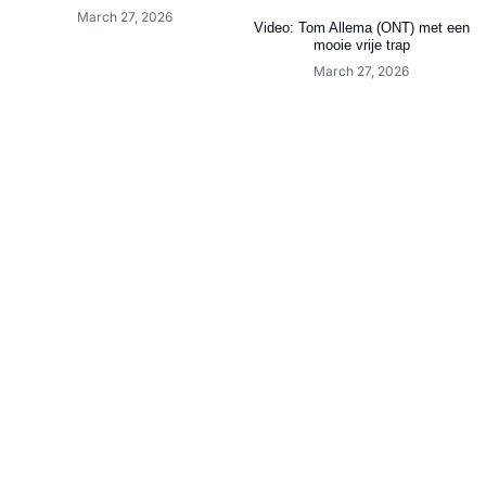
March 27, 2026
Video: Tom Allema (ONT) met een
mooie vrije trap
March 27, 2026
Video: Jelmer Hofstra (SC Joure)
Video: Keeper Mitchell Timmer
de grote man tegen SC Leovardia
(LAC Frisia 1883) schiet hem bijna
raak vanaf 75 meter
March 27, 2026
March 27, 2026