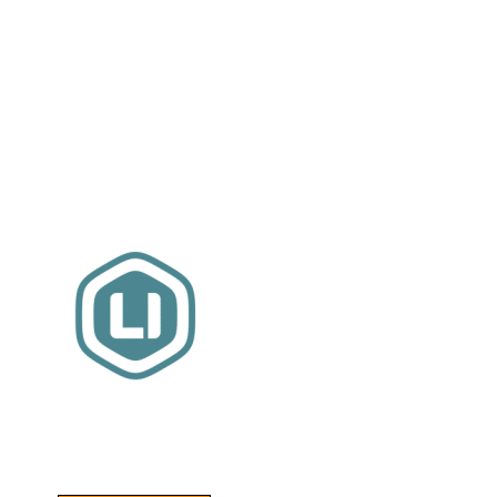
Website sponsor:
LIMBO International: WordPress specialisten uit
hartje Friesland.