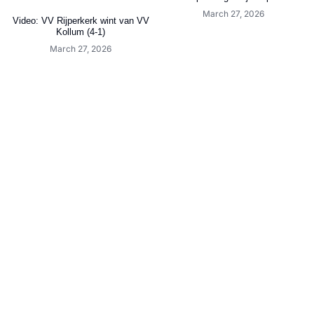
March 27, 2026
Video: VV Rijperkerk wint van VV
Kollum (4-1)
March 27, 2026
Video: Jelmer Hofstra (SC Joure)
Video: Wereldgoal Kingma (GRC)
de grote man tegen SC Leovardia
tegen FC Surhústerfean
March 27, 2026
March 27, 2026