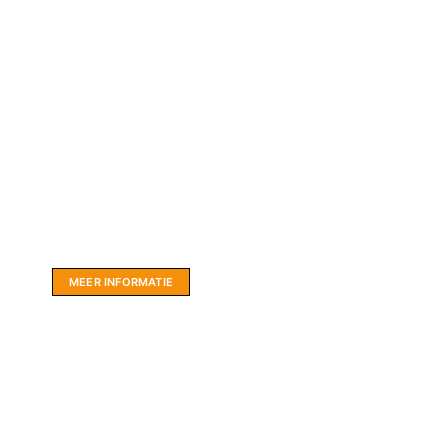
Website sponsor:
LIMBO International: WordPress specialisten uit
hartje Friesland.
MEER INFORMATIE